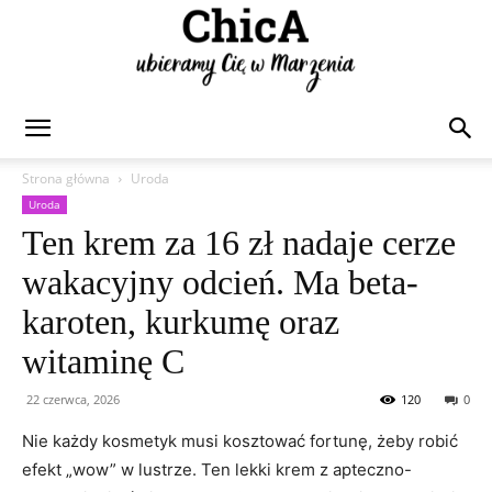
Chica
Strona główna
Uroda
Uroda
Ten krem za 16 zł nadaje cerze
wakacyjny odcień. Ma beta-
karoten, kurkumę oraz
witaminę C
22 czerwca, 2026
120
0
Nie każdy kosmetyk musi kosztować fortunę, żeby robić
efekt „wow” w lustrze. Ten lekki krem z apteczno-