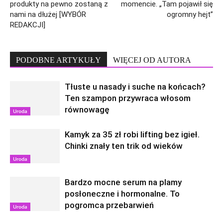
produkty na pewno zostaną z
momencie. „Tam pojawił się
nami na dłużej [WYBÓR
ogromny hejt”
REDAKCJI]
PODOBNE ARTYKUŁY
WIĘCEJ OD AUTORA
Tłuste u nasady i suche na końcach?
Ten szampon przywraca włosom
równowagę
Uroda
Kamyk za 35 zł robi lifting bez igieł.
Chinki znały ten trik od wieków
Uroda
Bardzo mocne serum na plamy
posłoneczne i hormonalne. To
pogromca przebarwień
Uroda