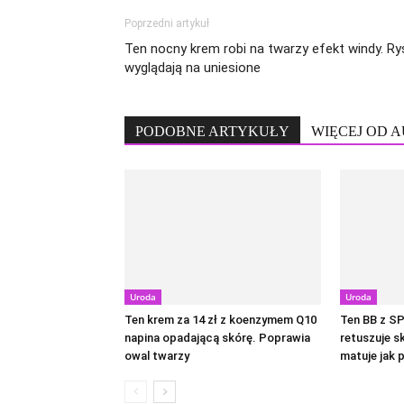
Poprzedni artykuł
Ten nocny krem robi na twarzy efekt windy. Ry
wyglądają na uniesione
PODOBNE ARTYKUŁY
WIĘCEJ OD 
Uroda
Uroda
Ten krem za 14 zł z koenzymem Q10
Ten BB z SP
napina opadającą skórę. Poprawia
retuszuje s
owal twarzy
matuje jak 