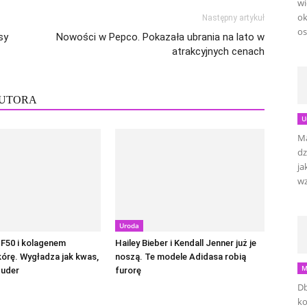
wi
ok
Następny artykuł
os
sy
Nowości w Pepco. Pokazała ubrania na lato w
atrakcyjnych cenach
AUTORA
U
Ma
dz
ja
wz
Uroda
F50 i kolagenem
Hailey Bieber i Kendall Jenner już je
kórę. Wygładza jak kwas,
noszą. Te modele Adidasa robią
M
puder
furorę
Db
ko