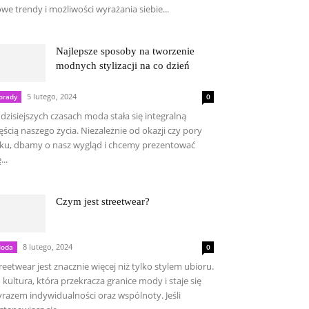
we trendy i możliwości wyrażania siebie...
Najlepsze sposoby na tworzenie
modnych stylizacji na co dzień
5 lutego, 2024
orady
0
dzisiejszych czasach moda stała się integralną
ęścią naszego życia. Niezależnie od okazji czy pory
ku, dbamy o nasz wygląd i chcemy prezentować
...
Czym jest streetwear?
8 lutego, 2024
oda
0
reetwear jest znacznie więcej niż tylko stylem ubioru.
 kultura, która przekracza granice mody i staje się
razem indywidualności oraz wspólnoty. Jeśli