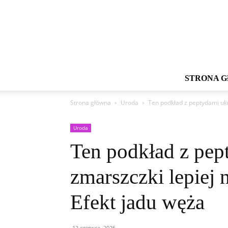
STRONA 
Strona główna
Uroda
Ten podkład z peptydami ukryw
Uroda
Ten podkład z pe
zmarszczki lepiej ni
Efekt jadu węża
12 czerwca, 2026