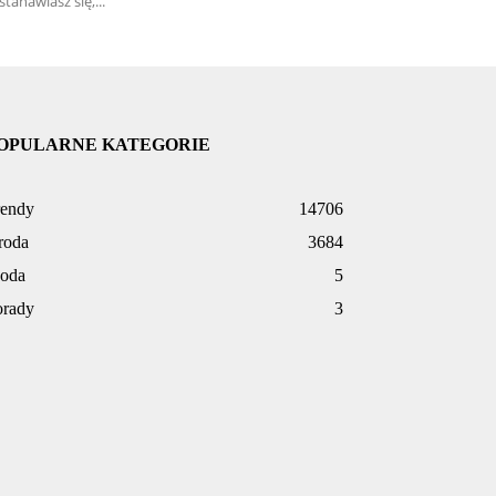
stanawiasz się,...
OPULARNE KATEGORIE
rendy
14706
roda
3684
oda
5
orady
3