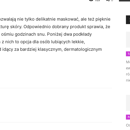
alają nie tylko delikatnie maskować, ale też pięknie
ukturę skóry. Odpowiednio dobrany produkt sprawia, że
o ośmiu godzinach snu. Poniżej dwa podkłady
z nich to opcja dla osób lubiących lekkie,
d idący za bardziej klasycznym, dermatologicznym
T
Mo
ew
ró
ni
P
Os