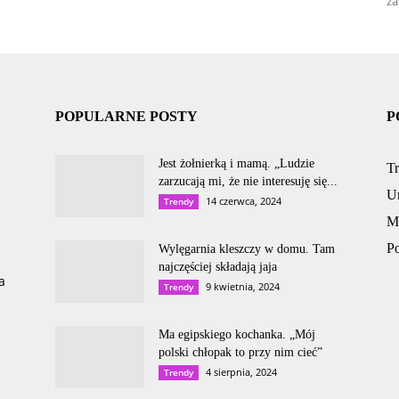
za
POPULARNE POSTY
P
Jest żołnierką i mamą. „Ludzie
T
zarzucają mi, że nie interesuję się...
U
14 czerwca, 2024
Trendy
M
P
Wylęgarnia kleszczy w domu. Tam
najczęściej składają jaja
a
9 kwietnia, 2024
Trendy
Ma egipskiego kochanka. „Mój
polski chłopak to przy nim cieć”
4 sierpnia, 2024
Trendy