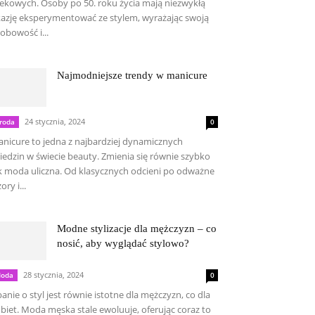
ekowych. Osoby po 50. roku życia mają niezwykłą
azję eksperymentować ze stylem, wyrażając swoją
obowość i...
Najmodniejsze trendy w manicure
24 stycznia, 2024
roda
0
nicure to jedna z najbardziej dynamicznych
iedzin w świecie beauty. Zmienia się równie szybko
k moda uliczna. Od klasycznych odcieni po odważne
ory i...
Modne stylizacje dla mężczyzn – co
nosić, aby wyglądać stylowo?
28 stycznia, 2024
oda
0
anie o styl jest równie istotne dla mężczyzn, co dla
biet. Moda męska stale ewoluuje, oferując coraz to