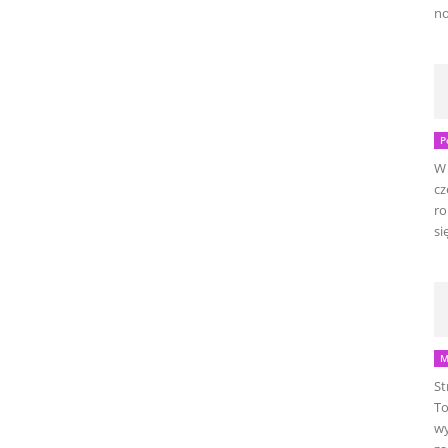
no
P
W 
cz
ro
się
M
St
To
wy