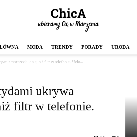
GŁÓWNA
MODA
TRENDY
PORADY
URODA
Chica
a zmarszczki lepiej niż filtr w telefonie. Efekt...
ptydami ukrywa
ż filtr w telefonie.
109
0