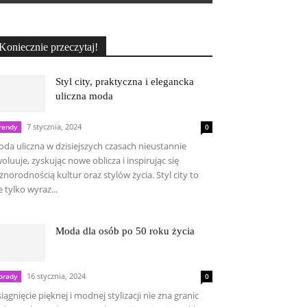
Koniecznie przeczytaj!
Styl city, praktyczna i elegancka
uliczna moda
7 stycznia, 2024
rendy
0
da uliczna w dzisiejszych czasach nieustannie
oluuje, zyskując nowe oblicza i inspirując się
żnorodnością kultur oraz stylów życia. Styl city to
e tylko wyraz...
Moda dla osób po 50 roku życia
16 stycznia, 2024
orady
0
iągnięcie pięknej i modnej stylizacji nie zna granic