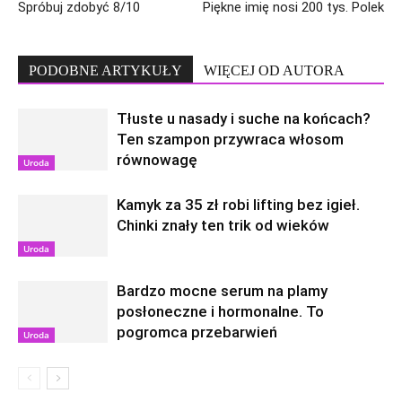
Spróbuj zdobyć 8/10
Piękne imię nosi 200 tys. Polek
PODOBNE ARTYKUŁY
WIĘCEJ OD AUTORA
Tłuste u nasady i suche na końcach?
Ten szampon przywraca włosom
równowagę
Uroda
Kamyk za 35 zł robi lifting bez igieł.
Chinki znały ten trik od wieków
Uroda
Bardzo mocne serum na plamy
posłoneczne i hormonalne. To
pogromca przebarwień
Uroda