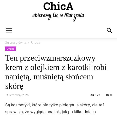
Chica
Strona główna
Uroda
Uroda
Ten przeciwzmarszczkowy
krem z olejkiem z karotki robi
napiętą, muśniętą słońcem
skórę
30 czerwca, 2026
123
0
Są kosmetyki, które nie tylko pielęgnują skórę, ale też
sprawiają, że wygląda ona tak, jak po kilku dniach