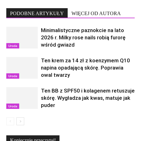
PODOBNE ARTYKUŁY
WIĘCEJ OD AUTORA
Minimalistyczne paznokcie na lato
2026 r. Milky rose nails robią furorę
wśród gwiazd
Uroda
Ten krem za 14 zł z koenzymem Q10
napina opadającą skórę. Poprawia
owal twarzy
Uroda
Ten BB z SPF50 i kolagenem retuszuje
skórę. Wygładza jak kwas, matuje jak
puder
Uroda
Koniecznie przeczytaj!