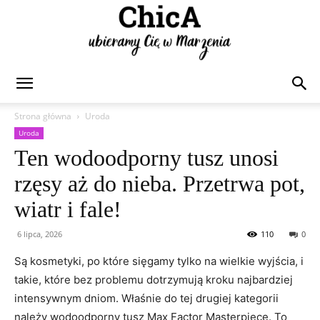
Chica
Strona główna
Uroda
Uroda
Ten wodoodporny tusz unosi
rzęsy aż do nieba. Przetrwa pot,
wiatr i fale!
6 lipca, 2026
110
0
Są kosmetyki, po które sięgamy tylko na wielkie wyjścia, i
takie, które bez problemu dotrzymują kroku najbardziej
intensywnym dniom. Właśnie do tej drugiej kategorii
należy wodoodporny tusz Max Factor Masterpiece. To