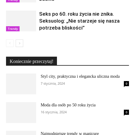
Seks po 60. roku życia nie znika.
Seksuolog: „Nie starzeje się nasza
potrzeba bliskości”
Trendy
Koniecznie przeczytaj!
Styl city, praktyczna i elegancka uliczna moda
7 stycznia, 2024
0
Moda dla osób po 50 roku życia
16 stycznia, 2024
0
Najmodniejsze trendy w manicure