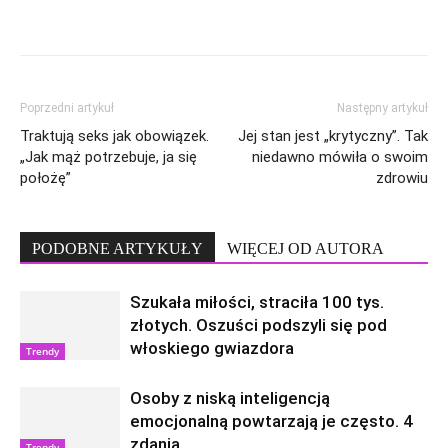
Poprzedni artykuł
Następny artykuł
Traktują seks jak obowiązek.
Jej stan jest „krytyczny”. Tak
„Jak mąż potrzebuje, ja się
niedawno mówiła o swoim
położę”
zdrowiu
PODOBNE ARTYKUŁY
WIĘCEJ OD AUTORA
Szukała miłości, straciła 100 tys.
złotych. Oszuści podszyli się pod
włoskiego gwiazdora
Trendy
Osoby z niską inteligencją
emocjonalną powtarzają je często. 4
zdania
Trendy