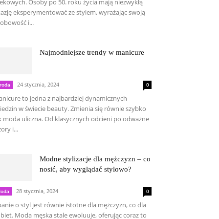
ekowych. Osoby po 50. roku życia mają niezwykłą
azję eksperymentować ze stylem, wyrażając swoją
obowość i...
Najmodniejsze trendy w manicure
24 stycznia, 2024
roda
0
nicure to jedna z najbardziej dynamicznych
iedzin w świecie beauty. Zmienia się równie szybko
k moda uliczna. Od klasycznych odcieni po odważne
ory i...
Modne stylizacje dla mężczyzn – co
nosić, aby wyglądać stylowo?
28 stycznia, 2024
oda
0
anie o styl jest równie istotne dla mężczyzn, co dla
biet. Moda męska stale ewoluuje, oferując coraz to