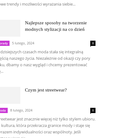
we trendy i możliwości wyrażania siebie...
Najlepsze sposoby na tworzenie
modnych stylizacji na co dzień
5 lutego, 2024
orady
0
dzisiejszych czasach moda stała się integralną
ęścią naszego życia. Niezależnie od okazji czy pory
ku, dbamy o nasz wygląd i chcemy prezentować
...
Czym jest streetwear?
8 lutego, 2024
oda
0
reetwear jest znacznie więcej niż tylko stylem ubioru.
 kultura, która przekracza granice mody i staje się
razem indywidualności oraz wspólnoty. Jeśli