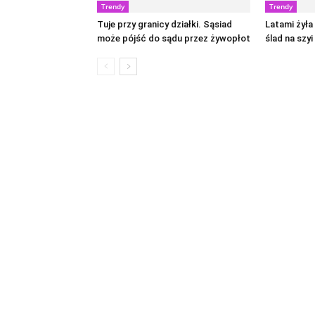
Trendy
Trendy
Tuje przy granicy działki. Sąsiad
Latami żyła
może pójść do sądu przez żywopłot
ślad na szy