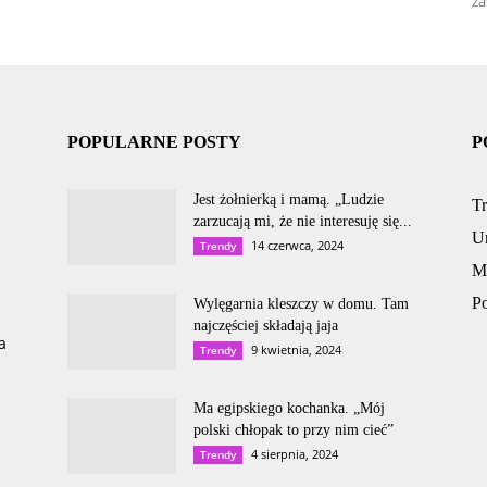
za
POPULARNE POSTY
P
Jest żołnierką i mamą. „Ludzie
T
zarzucają mi, że nie interesuję się...
U
14 czerwca, 2024
Trendy
M
P
Wylęgarnia kleszczy w domu. Tam
najczęściej składają jaja
a
9 kwietnia, 2024
Trendy
Ma egipskiego kochanka. „Mój
polski chłopak to przy nim cieć”
4 sierpnia, 2024
Trendy