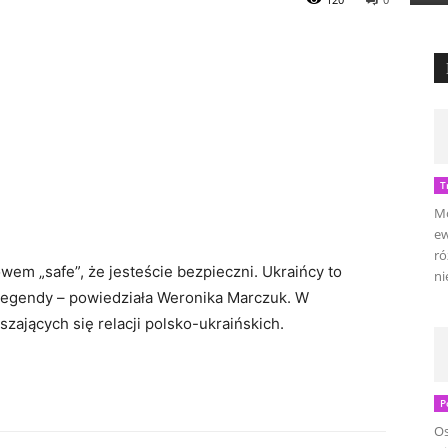
T
Mo
ew
ró
owem „safe”, że jesteście bezpieczni. Ukraińcy to
ni
ej legendy – powiedziała Weronika Marczuk. W
zających się relacji polsko-ukraińskich.
P
Os