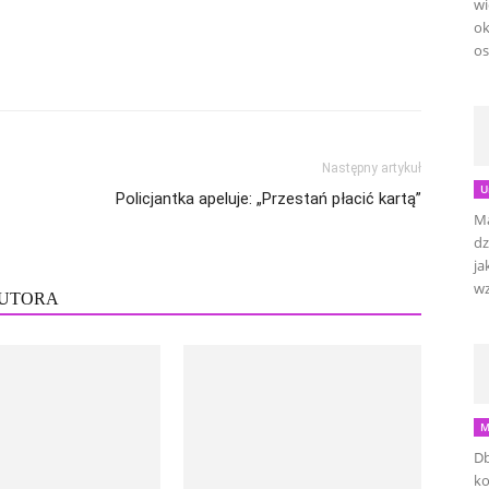
wi
ok
os
Następny artykuł
U
Policjantka apeluje: „Przestań płacić kartą”
Ma
dz
ja
wz
AUTORA
M
Db
ko