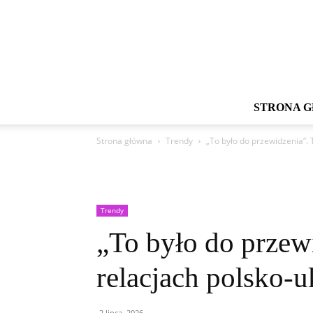
STRONA 
Strona główna
Trendy
„To było do przewidzenia”. 
Trendy
„To było do przew
relacjach polsko-u
2 lipca, 2026