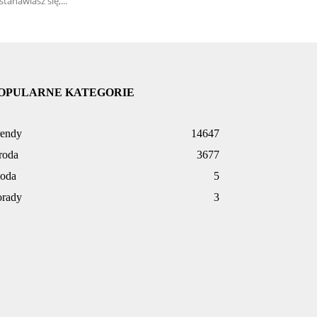
stanawiasz się,...
OPULARNE KATEGORIE
rendy
14647
roda
3677
oda
5
orady
3