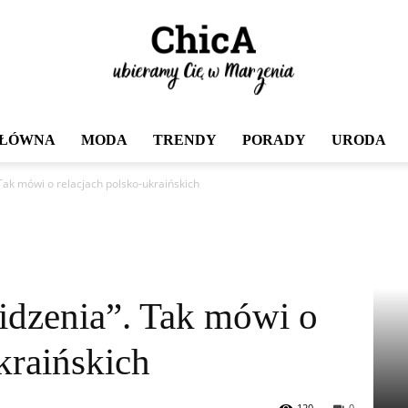
GŁÓWNA
MODA
TRENDY
PORADY
URODA
Chica
Tak mówi o relacjach polsko-ukraińskich
idzenia”. Tak mówi o
kraińskich
120
0