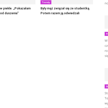
Trendy
no
 w piekle. „Pokazałam
Były mąż związał się ze studentką.
i od duszenia”
Potem razem ją odwiedzali
P
W 
cz
ro
się
M
St
To
wy