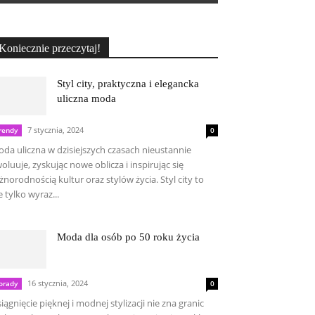
Koniecznie przeczytaj!
Styl city, praktyczna i elegancka
uliczna moda
7 stycznia, 2024
rendy
0
da uliczna w dzisiejszych czasach nieustannie
oluuje, zyskując nowe oblicza i inspirując się
żnorodnością kultur oraz stylów życia. Styl city to
e tylko wyraz...
Moda dla osób po 50 roku życia
16 stycznia, 2024
orady
0
iągnięcie pięknej i modnej stylizacji nie zna granic