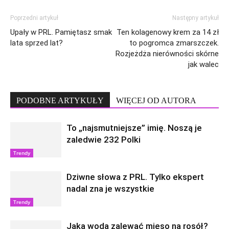
Poprzedni artykuł
Następny artykuł
Upały w PRL. Pamiętasz smak
Ten kolagenowy krem za 14 zł
lata sprzed lat?
to pogromca zmarszczek.
Rozjeżdża nierówności skórne
jak walec
PODOBNE ARTYKUŁY
WIĘCEJ OD AUTORA
To „najsmutniejsze” imię. Noszą je
zaledwie 232 Polki
Trendy
Dziwne słowa z PRL. Tylko ekspert
nadal zna je wszystkie
Trendy
Jaką wodą zalewać mięso na rosół?