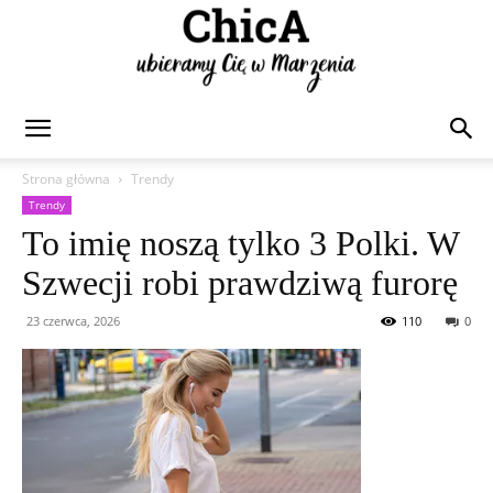
Chica
Strona główna
Trendy
Trendy
To imię noszą tylko 3 Polki. W
Szwecji robi prawdziwą furorę
23 czerwca, 2026
110
0