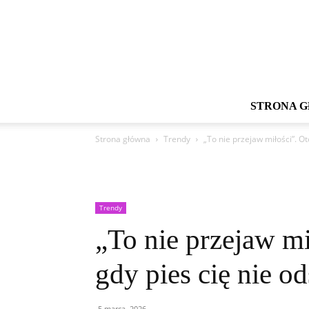
STRONA 
Strona główna
Trendy
„To nie przejaw miłości”. Ot
Trendy
„To nie przejaw mi
gdy pies cię nie od
5 marca, 2026