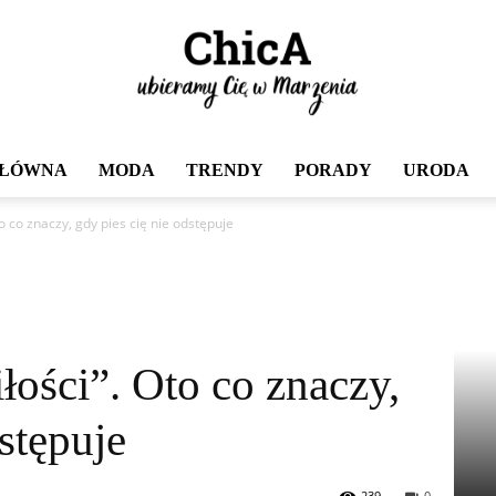
GŁÓWNA
MODA
TRENDY
PORADY
URODA
Chica
o co znaczy, gdy pies cię nie odstępuje
łości”. Oto co znaczy,
stępuje
239
0