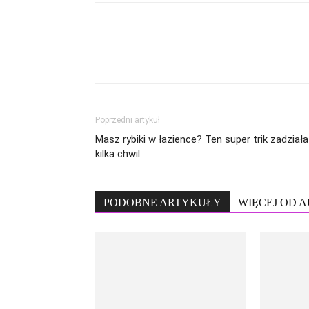
Poprzedni artykuł
Masz rybiki w łazience? Ten super trik zadział
kilka chwil
PODOBNE ARTYKUŁY
WIĘCEJ OD 