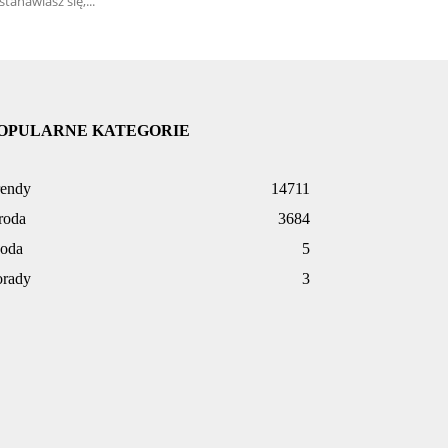
stanawiasz się,...
OPULARNE KATEGORIE
rendy
14711
roda
3684
oda
5
orady
3