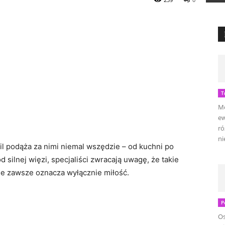
T
Mo
ew
ró
ni
l podąża za nimi niemal wszędzie – od kuchni po
 silnej więzi, specjaliści zwracają uwagę, że takie
e zawsze oznacza wyłącznie miłość.
P
Os