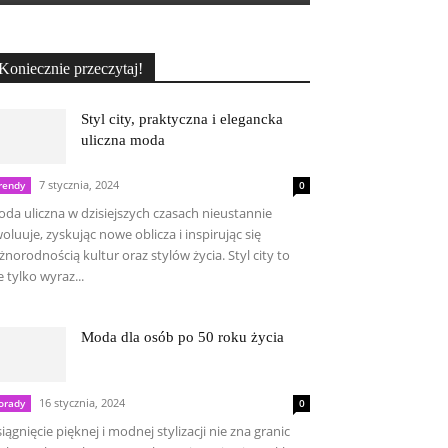
Koniecznie przeczytaj!
Styl city, praktyczna i elegancka
uliczna moda
7 stycznia, 2024
rendy
0
da uliczna w dzisiejszych czasach nieustannie
oluuje, zyskując nowe oblicza i inspirując się
żnorodnością kultur oraz stylów życia. Styl city to
e tylko wyraz...
Moda dla osób po 50 roku życia
16 stycznia, 2024
orady
0
iągnięcie pięknej i modnej stylizacji nie zna granic