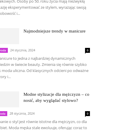
ekowych. Osoby po 50. roku życia mają niezwykłą
azję eksperymentować ze stylem, wyrażając swoją
obowość i...
Najmodniejsze trendy w manicure
24 stycznia, 2024
roda
0
nicure to jedna z najbardziej dynamicznych
iedzin w świecie beauty. Zmienia się równie szybko
k moda uliczna. Od klasycznych odcieni po odważne
ory i...
Modne stylizacje dla mężczyzn – co
nosić, aby wyglądać stylowo?
28 stycznia, 2024
oda
0
anie o styl jest równie istotne dla mężczyzn, co dla
biet. Moda męska stale ewoluuje, oferując coraz to