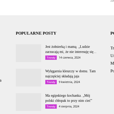
za
POPULARNE POSTY
P
Jest żołnierką i mamą. „Ludzie
T
zarzucają mi, że nie interesuję się...
U
14 czerwca, 2024
Trendy
M
P
Wylęgarnia kleszczy w domu. Tam
najczęściej składają jaja
a
9 kwietnia, 2024
Trendy
Ma egipskiego kochanka. „Mój
polski chłopak to przy nim cieć”
4 sierpnia, 2024
Trendy