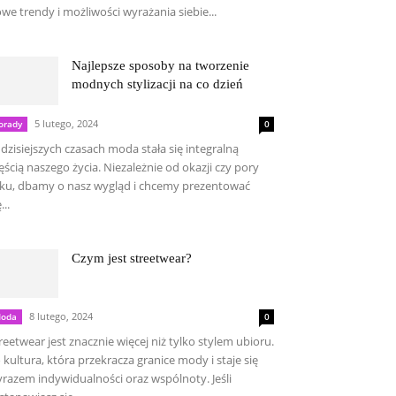
we trendy i możliwości wyrażania siebie...
Najlepsze sposoby na tworzenie
modnych stylizacji na co dzień
5 lutego, 2024
orady
0
dzisiejszych czasach moda stała się integralną
ęścią naszego życia. Niezależnie od okazji czy pory
ku, dbamy o nasz wygląd i chcemy prezentować
...
Czym jest streetwear?
8 lutego, 2024
oda
0
reetwear jest znacznie więcej niż tylko stylem ubioru.
 kultura, która przekracza granice mody i staje się
razem indywidualności oraz wspólnoty. Jeśli