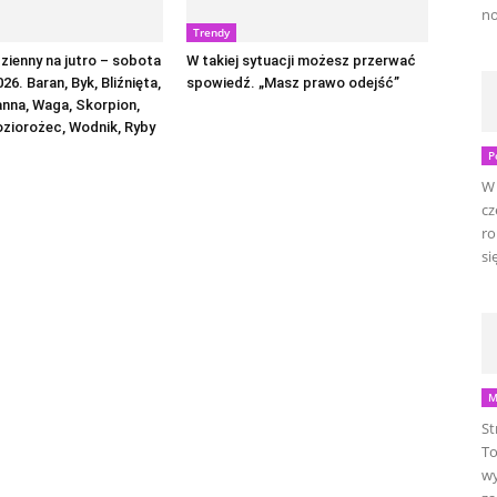
no
Trendy
ienny na jutro – sobota
W takiej sytuacji możesz przerwać
026. Baran, Byk, Bliźnięta,
spowiedź. „Masz prawo odejść”
anna, Waga, Skorpion,
oziorożec, Wodnik, Ryby
P
W 
cz
ro
się
M
St
To
wy