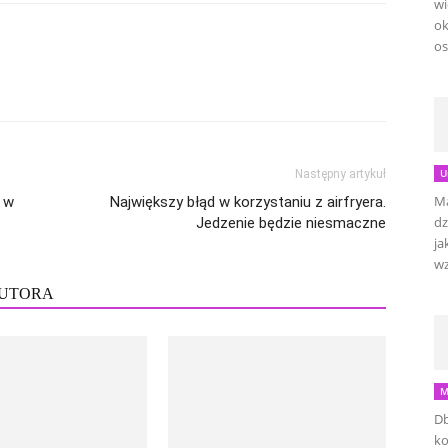
wi
ok
os
U
Następny artykuł
Ma
a w
Największy błąd w korzystaniu z airfryera.
dz
Jedzenie będzie niesmaczne
ja
wz
AUTORA
M
Db
ko