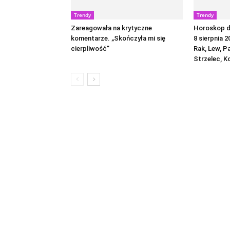
Trendy
Trendy
Zareagowała na krytyczne
Horoskop dz
komentarze. „Skończyła mi się
8 sierpnia 2
cierpliwość”
Rak, Lew, P
Strzelec, K