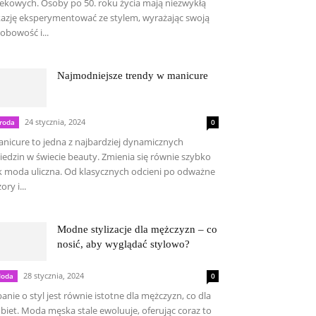
ekowych. Osoby po 50. roku życia mają niezwykłą
azję eksperymentować ze stylem, wyrażając swoją
obowość i...
Najmodniejsze trendy w manicure
24 stycznia, 2024
roda
0
nicure to jedna z najbardziej dynamicznych
iedzin w świecie beauty. Zmienia się równie szybko
k moda uliczna. Od klasycznych odcieni po odważne
ory i...
Modne stylizacje dla mężczyzn – co
nosić, aby wyglądać stylowo?
28 stycznia, 2024
oda
0
anie o styl jest równie istotne dla mężczyzn, co dla
biet. Moda męska stale ewoluuje, oferując coraz to