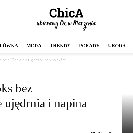
GŁÓWNA
MODA
TRENDY
PORADY
URODA
Chica
lpela! Genialnie ujędrnia i napina skórę
oks bez
 ujędrnia i napina
218
0