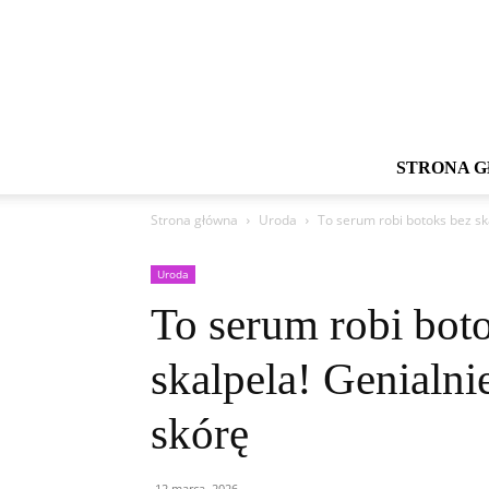
STRONA 
Strona główna
Uroda
To serum robi botoks bez ska
Uroda
To serum robi bot
skalpela! Genialnie
skórę
12 marca, 2026