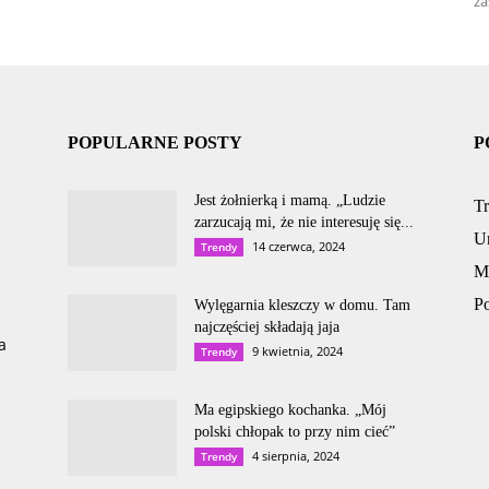
za
POPULARNE POSTY
P
Jest żołnierką i mamą. „Ludzie
T
zarzucają mi, że nie interesuję się...
U
14 czerwca, 2024
Trendy
M
P
Wylęgarnia kleszczy w domu. Tam
najczęściej składają jaja
a
9 kwietnia, 2024
Trendy
Ma egipskiego kochanka. „Mój
polski chłopak to przy nim cieć”
4 sierpnia, 2024
Trendy