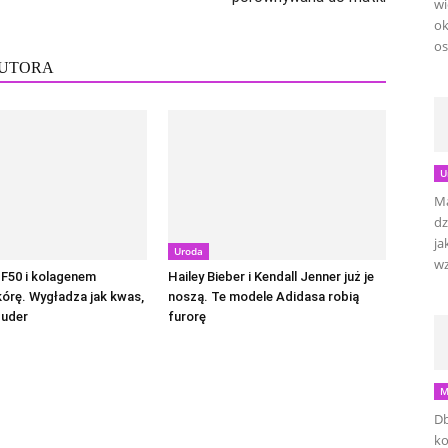
wi
ok
os
AUTORA
U
Ma
dz
ja
Uroda
wz
F50 i kolagenem
Hailey Bieber i Kendall Jenner już je
kórę. Wygładza jak kwas,
noszą. Te modele Adidasa robią
puder
furorę
M
Db
ko