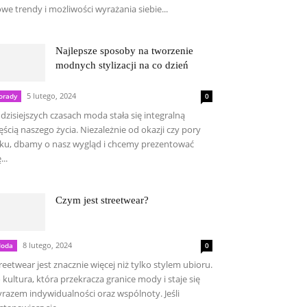
we trendy i możliwości wyrażania siebie...
Najlepsze sposoby na tworzenie
modnych stylizacji na co dzień
5 lutego, 2024
orady
0
dzisiejszych czasach moda stała się integralną
ęścią naszego życia. Niezależnie od okazji czy pory
ku, dbamy o nasz wygląd i chcemy prezentować
...
Czym jest streetwear?
8 lutego, 2024
oda
0
reetwear jest znacznie więcej niż tylko stylem ubioru.
 kultura, która przekracza granice mody i staje się
razem indywidualności oraz wspólnoty. Jeśli