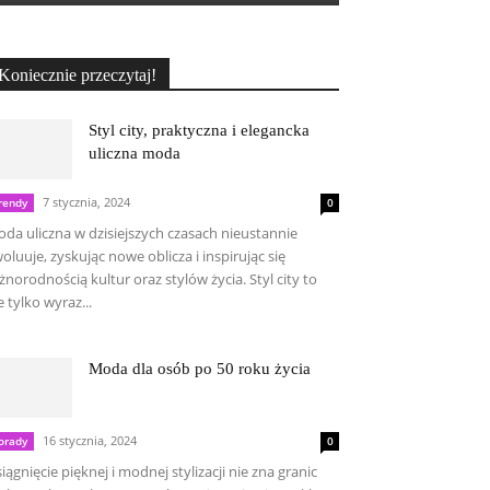
Koniecznie przeczytaj!
Styl city, praktyczna i elegancka
uliczna moda
7 stycznia, 2024
rendy
0
da uliczna w dzisiejszych czasach nieustannie
oluuje, zyskując nowe oblicza i inspirując się
żnorodnością kultur oraz stylów życia. Styl city to
e tylko wyraz...
Moda dla osób po 50 roku życia
16 stycznia, 2024
orady
0
iągnięcie pięknej i modnej stylizacji nie zna granic