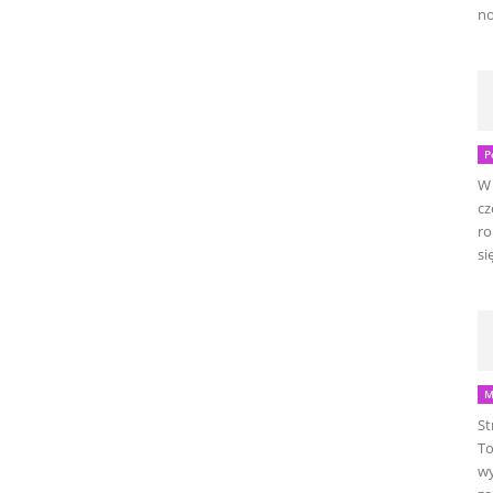
no
P
W 
cz
ro
się
M
St
To
wy