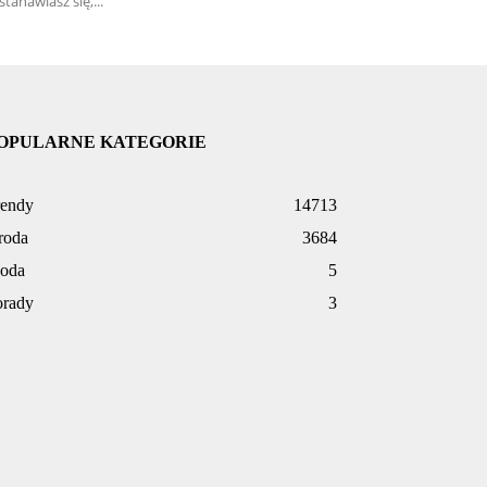
stanawiasz się,...
OPULARNE KATEGORIE
rendy
14713
roda
3684
oda
5
orady
3