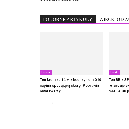
PODOBNE ARTYKUŁY
WIĘCEJ OD 
Uroda
Uroda
Ten krem za 14 zł z koenzymem Q10
Ten BB z SP
napina opadającą skórę. Poprawia
retuszuje s
owal twarzy
matuje jak 