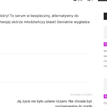
skóry! To serum w bezpieczny, alternatywny do
twojej skórze młodzieńczy blask! Genialnie wygładza
T
Mo
ew
ró
ni
Następny artykuł
P
Jej życie nie było usłane różami. Nie chciała być
Os
porównywana do matki