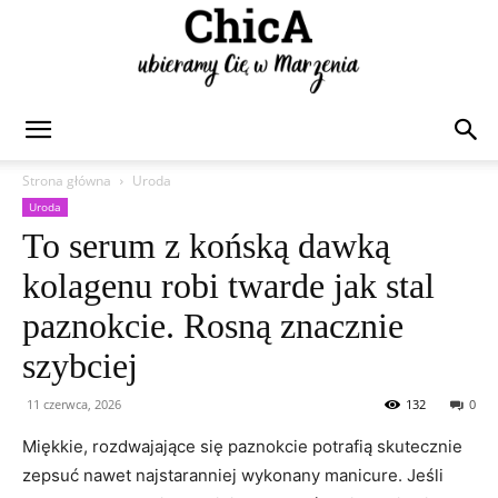
Chica
Strona główna
Uroda
Uroda
To serum z końską dawką
kolagenu robi twarde jak stal
paznokcie. Rosną znacznie
szybciej
11 czerwca, 2026
132
0
Miękkie, rozdwajające się paznokcie potrafią skutecznie
zepsuć nawet najstaranniej wykonany manicure. Jeśli