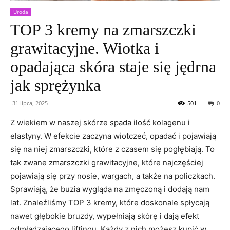
Uroda
TOP 3 kremy na zmarszczki
grawitacyjne. Wiotka i
opadająca skóra staje się jędrna
jak sprężynka
31 lipca, 2025
501
0
Z wiekiem w naszej skórze spada ilość kolagenu i
elastyny. W efekcie zaczyna wiotczeć, opadać i pojawiają
się na niej zmarszczki, które z czasem się pogłębiają. To
tak zwane zmarszczki grawitacyjne, które najczęściej
pojawiają się przy nosie, wargach, a także na policzkach.
Sprawiają, że buzia wygląda na zmęczoną i dodają nam
lat. Znaleźliśmy TOP 3 kremy, które doskonale spłycają
nawet głębokie bruzdy, wypełniają skórę i dają efekt
odmładzającego liftingu. Każdy z nich możesz kupić w