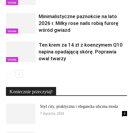
Uroda
Minimalistyczne paznokcie na lato
2026 r. Milky rose nails robią furorę
wśród gwiazd
Uroda
Ten krem za 14 zł z koenzymem Q10
napina opadającą skórę. Poprawia
owal twarzy
Uroda
Koniecznie przeczytaj!
Styl city, praktyczna i elegancka uliczna moda
7 stycznia, 2024
0