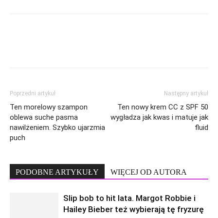
Poprzedni artykuł
Następny artykuł
Ten morelowy szampon
Ten nowy krem CC z SPF 50
oblewa suche pasma
wygładza jak kwas i matuje jak
nawilżeniem. Szybko ujarzmia
fluid
puch
PODOBNE ARTYKUŁY
WIĘCEJ OD AUTORA
Slip bob to hit lata. Margot Robbie i
Hailey Bieber też wybierają tę fryzurę