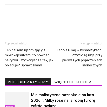
Poprzedni artykuł
Następny artykuł
Ten balsam ujędrniający z
Tego szukaj w kosmetykach.
mikrokapsułkami to nowość
Przyniosą ulgę przy
na rynku. Czy wygładza tak, jak
pierwszych poparzeniach
obiecuje? Sprawdziłam!
słonecznych
PODOBNE ARTYKUŁY
WIĘCEJ OD AUTORA
Minimalistyczne paznokcie na lato
2026 r. Milky rose nails robią furorę
wśród gwiazd
Uroda