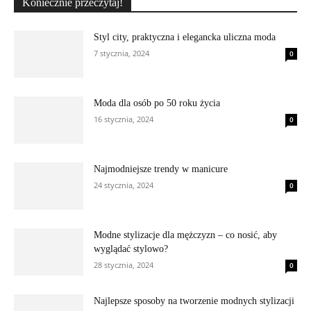
Koniecznie przeczytaj!
Styl city, praktyczna i elegancka uliczna moda
7 stycznia, 2024
0
Moda dla osób po 50 roku życia
16 stycznia, 2024
0
Najmodniejsze trendy w manicure
24 stycznia, 2024
0
Modne stylizacje dla mężczyzn – co nosić, aby
wyglądać stylowo?
28 stycznia, 2024
0
Najlepsze sposoby na tworzenie modnych stylizacji