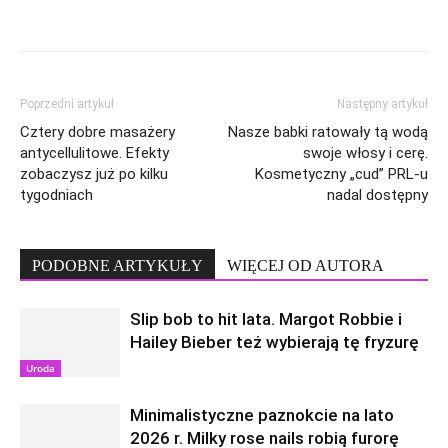
Poprzedni artykuł
Następny artykuł
Cztery dobre masażery
Nasze babki ratowały tą wodą
antycellulitowe. Efekty
swoje włosy i cerę.
zobaczysz już po kilku
Kosmetyczny „cud” PRL-u
tygodniach
nadal dostępny
PODOBNE ARTYKUŁY
WIĘCEJ OD AUTORA
Slip bob to hit lata. Margot Robbie i
Hailey Bieber też wybierają tę fryzurę
Uroda
Minimalistyczne paznokcie na lato
2026 r. Milky rose nails robią furorę