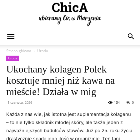
Chica
Strona główna
Uroda
Uroda
Ukochany kolagen Polek
kosztuje mniej niż kawa na
mieście! Działa w mig
1 czerwca, 2026
134
0
Każda z nas wie, jak istotna jest suplementacja kolagenu
– to nie tylko składnik młodej skóry, ale także jeden z
najważniejszych budulców stawów. Już po 25. roku życia
drastycznie spada jego ilość w organizmie. Ten tani