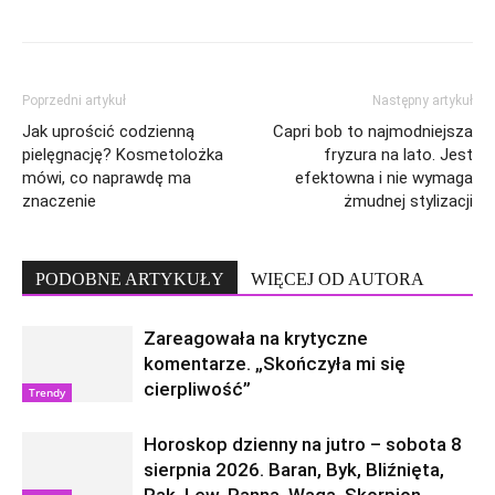
Poprzedni artykuł
Następny artykuł
Jak uprościć codzienną
Capri bob to najmodniejsza
pielęgnację? Kosmetolożka
fryzura na lato. Jest
mówi, co naprawdę ma
efektowna i nie wymaga
znaczenie
żmudnej stylizacji
PODOBNE ARTYKUŁY
WIĘCEJ OD AUTORA
Zareagowała na krytyczne
komentarze. „Skończyła mi się
cierpliwość”
Trendy
Horoskop dzienny na jutro – sobota 8
sierpnia 2026. Baran, Byk, Bliźnięta,