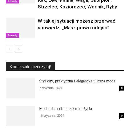
Rak, Lew, Panna, Waga, Skorpion,
Trendy
Strzelec, Koziorożec, Wodnik, Ryby
W takiej sytuacji możesz przerwać
spowiedź. „Masz prawo odejść”
Trendy
Koniecznie przeczytaj!
Styl city, praktyczna i elegancka uliczna moda
7 stycznia, 2024
0
Moda dla osób po 50 roku życia
16 stycznia, 2024
0