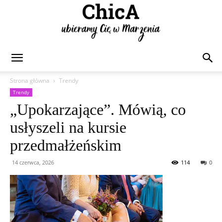
Chica
Strona główna
Trendy
Trendy
„Upokarzające”. Mówią, co
usłyszeli na kursie
przedmałżeńskim
14 czerwca, 2026
114
0