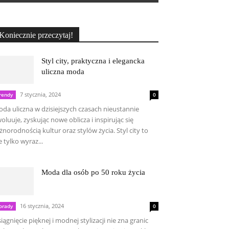
Koniecznie przeczytaj!
Styl city, praktyczna i elegancka
uliczna moda
7 stycznia, 2024
rendy
0
da uliczna w dzisiejszych czasach nieustannie
oluuje, zyskując nowe oblicza i inspirując się
żnorodnością kultur oraz stylów życia. Styl city to
e tylko wyraz...
Moda dla osób po 50 roku życia
16 stycznia, 2024
orady
0
iągnięcie pięknej i modnej stylizacji nie zna granic