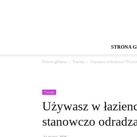
STRONA 
Strona główna
Trendy
Używasz w łazience? Przes
Trendy
Używasz w łazienc
stanowczo odradz
11 marca, 2026