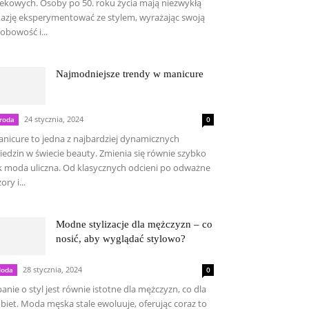
ekowych. Osoby po 50. roku życia mają niezwykłą
azję eksperymentować ze stylem, wyrażając swoją
obowość i...
Najmodniejsze trendy w manicure
24 stycznia, 2024
roda
0
nicure to jedna z najbardziej dynamicznych
iedzin w świecie beauty. Zmienia się równie szybko
k moda uliczna. Od klasycznych odcieni po odważne
ory i...
Modne stylizacje dla mężczyzn – co
nosić, aby wyglądać stylowo?
28 stycznia, 2024
oda
0
anie o styl jest równie istotne dla mężczyzn, co dla
biet. Moda męska stale ewoluuje, oferując coraz to