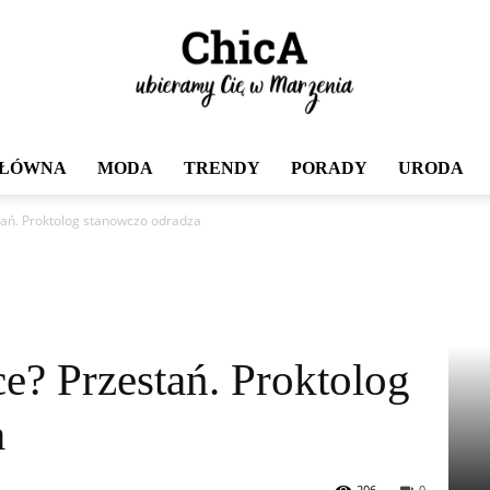
GŁÓWNA
MODA
TRENDY
PORADY
URODA
Chica
tań. Proktolog stanowczo odradza
e? Przestań. Proktolog
a
206
0