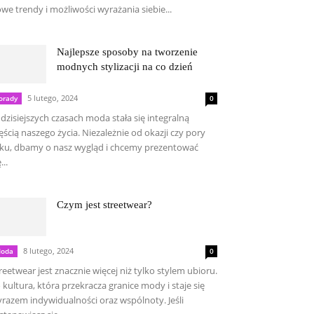
we trendy i możliwości wyrażania siebie...
Najlepsze sposoby na tworzenie
modnych stylizacji na co dzień
5 lutego, 2024
orady
0
dzisiejszych czasach moda stała się integralną
ęścią naszego życia. Niezależnie od okazji czy pory
ku, dbamy o nasz wygląd i chcemy prezentować
...
Czym jest streetwear?
8 lutego, 2024
oda
0
reetwear jest znacznie więcej niż tylko stylem ubioru.
 kultura, która przekracza granice mody i staje się
razem indywidualności oraz wspólnoty. Jeśli