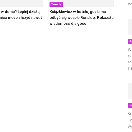
no
Trendy
w domu? Lepiej działaj
Książkiewicz w hotelu, gdzie ma
mica może złożyć nawet
odbyć się wesele Ronaldo. Pokazała
wiadomość dla gości
P
W 
cz
ro
się
M
St
To
wy