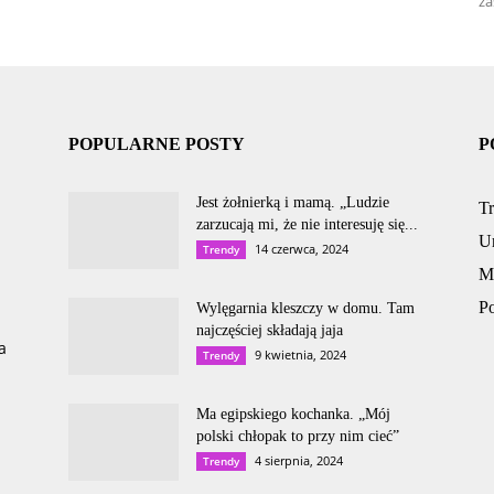
za
POPULARNE POSTY
P
Jest żołnierką i mamą. „Ludzie
T
zarzucają mi, że nie interesuję się...
U
14 czerwca, 2024
Trendy
M
P
Wylęgarnia kleszczy w domu. Tam
najczęściej składają jaja
a
9 kwietnia, 2024
Trendy
Ma egipskiego kochanka. „Mój
polski chłopak to przy nim cieć”
4 sierpnia, 2024
Trendy