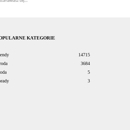
stanawiasz się,...
OPULARNE KATEGORIE
rendy
14715
roda
3684
oda
5
orady
3