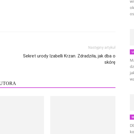
wi
ok
os
Następny artykuł
U
Sekret urody Izabelli Krzan. Zdradziła, jak dba o
Ma
skórę
dz
ja
wz
AUTORA
M
Db
ko