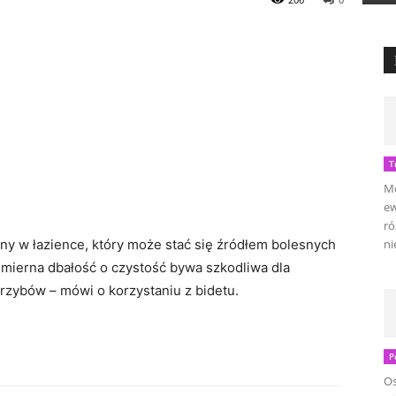
T
Mo
ew
ró
ny w łazience, który może stać się źródłem bolesnych
ni
dmierna dbałość o czystość bywa szkodliwa dla
rzybów – mówi o korzystaniu z bidetu.
P
Os