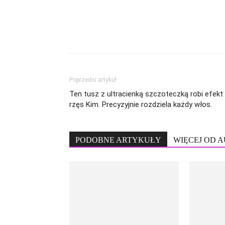
Poprzedni artykuł
Ten tusz z ultracienką szczoteczką robi efekt
rzęs Kim. Precyzyjnie rozdziela każdy włos.
PODOBNE ARTYKUŁY
WIĘCEJ OD 