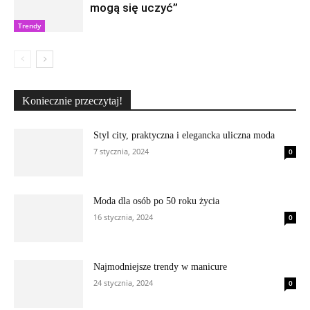
mogą się uczyć”
Trendy
Koniecznie przeczytaj!
Styl city, praktyczna i elegancka uliczna moda
7 stycznia, 2024
0
Moda dla osób po 50 roku życia
16 stycznia, 2024
0
Najmodniejsze trendy w manicure
24 stycznia, 2024
0