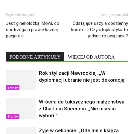
Poprzedni artykuł
Następny artykuł
Jest ginekolożką. Mówi, co
Odstające uszy a codzienny
dostrzega u prawie każdej
komfort. Czy otoplastyka to
pacjentki
jedyne rozwiązanie?
PODOBNE ARTYKUŁY
WIĘCEJ OD AUTORA
Rok stylizacji Nawrockiej. „W
dyplomacji ubranie nie jest dekoracją”
Trendy
Wróciła do toksycznego małżeństwa
z Charliem Sheenem. „Nie miałam
wyboru”
Trendy
Żyje w celibacie. „Ode mnie księża