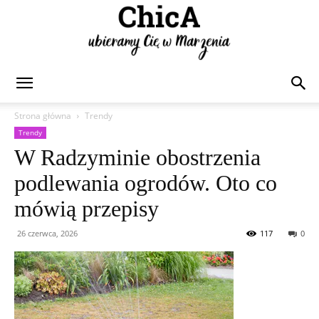
Chica
Strona główna
Trendy
Trendy
W Radzyminie obostrzenia
podlewania ogrodów. Oto co
mówią przepisy
26 czerwca, 2026
117
0