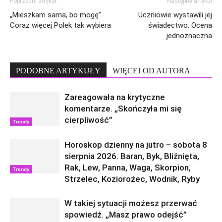
Poprzedni artykuł
Następny artykuł
„Mieszkam sama, bo mogę”.
Uczniowie wystawili jej
Coraz więcej Polek tak wybiera
świadectwo. Ocena
jednoznaczna
PODOBNE ARTYKUŁY
WIĘCEJ OD AUTORA
Zareagowała na krytyczne
komentarze. „Skończyła mi się
cierpliwość”
Trendy
Horoskop dzienny na jutro – sobota 8
sierpnia 2026. Baran, Byk, Bliźnięta,
Rak, Lew, Panna, Waga, Skorpion,
Trendy
Strzelec, Koziorożec, Wodnik, Ryby
W takiej sytuacji możesz przerwać
spowiedź. „Masz prawo odejść”