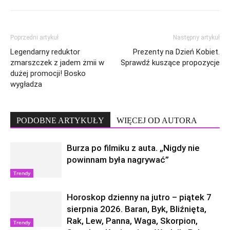
Poprzedni artykuł
Następny artykuł
Legendarny reduktor
Prezenty na Dzień Kobiet.
zmarszczek z jadem żmii w
Sprawdź kuszące propozycje
dużej promocji! Bosko
wygładza
PODOBNE ARTYKUŁY
WIĘCEJ OD AUTORA
Burza po filmiku z auta. „Nigdy nie
powinnam była nagrywać”
Trendy
Horoskop dzienny na jutro – piątek 7
sierpnia 2026. Baran, Byk, Bliźnięta,
Rak, Lew, Panna, Waga, Skorpion,
Trendy