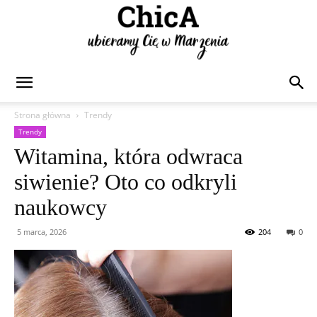
Chica
Strona główna
Trendy
Trendy
Witamina, która odwraca
siwienie? Oto co odkryli
naukowcy
5 marca, 2026
204
0