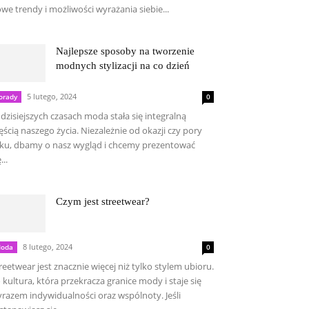
we trendy i możliwości wyrażania siebie...
Najlepsze sposoby na tworzenie
modnych stylizacji na co dzień
5 lutego, 2024
orady
0
dzisiejszych czasach moda stała się integralną
ęścią naszego życia. Niezależnie od okazji czy pory
ku, dbamy o nasz wygląd i chcemy prezentować
...
Czym jest streetwear?
8 lutego, 2024
oda
0
reetwear jest znacznie więcej niż tylko stylem ubioru.
 kultura, która przekracza granice mody i staje się
razem indywidualności oraz wspólnoty. Jeśli