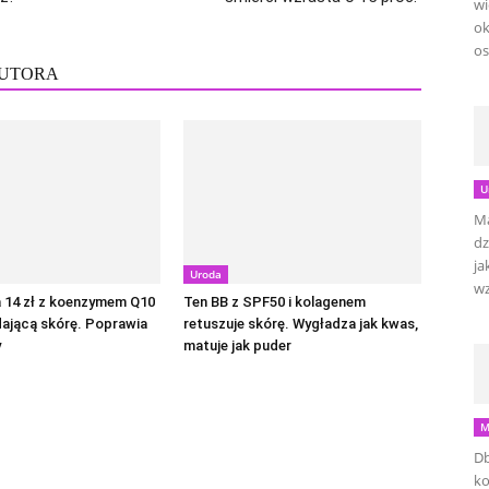
wi
ok
os
AUTORA
U
Ma
dz
ja
Uroda
wz
 14 zł z koenzymem Q10
Ten BB z SPF50 i kolagenem
ającą skórę. Poprawia
retuszuje skórę. Wygładza jak kwas,
y
matuje jak puder
M
Db
ko