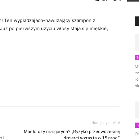
h! Ten wygładzająco-nawilżający szampon z
 Już po pierwszym użyciu włosy stają się miękkie,
T
Mo
ew
ró
ni
Następny artykuł
P
Masło czy margaryna? „Ryzyko przedwczesnej
Os
z!
śmierci wzrasta o 15 proc.”