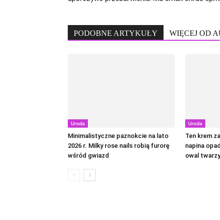
PODOBNE ARTYKUŁY
WIĘCEJ OD 
Uroda
Uroda
Minimalistyczne paznokcie na lato
Ten krem za
2026 r. Milky rose nails robią furorę
napina opad
wśród gwiazd
owal twarz