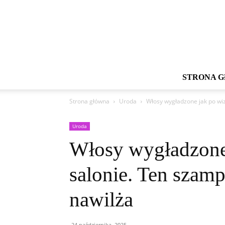
STRONA 
Strona główna
Uroda
Włosy wygładzone jak po wi
Uroda
Włosy wygładzone
salonie. Ten sza
nawilża
24 października, 2025