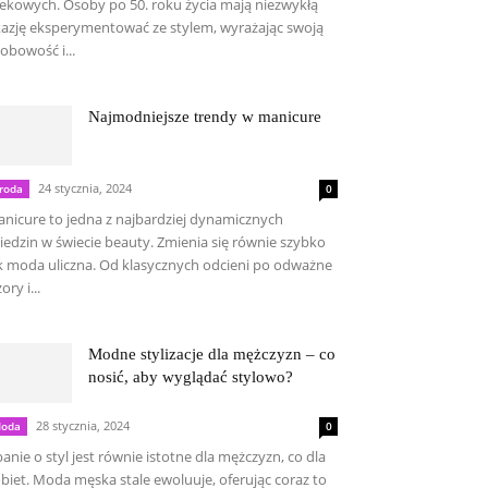
ekowych. Osoby po 50. roku życia mają niezwykłą
azję eksperymentować ze stylem, wyrażając swoją
obowość i...
Najmodniejsze trendy w manicure
24 stycznia, 2024
roda
0
nicure to jedna z najbardziej dynamicznych
iedzin w świecie beauty. Zmienia się równie szybko
k moda uliczna. Od klasycznych odcieni po odważne
ory i...
Modne stylizacje dla mężczyzn – co
nosić, aby wyglądać stylowo?
28 stycznia, 2024
oda
0
anie o styl jest równie istotne dla mężczyzn, co dla
biet. Moda męska stale ewoluuje, oferując coraz to