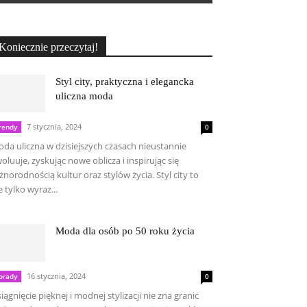
Koniecznie przeczytaj!
Styl city, praktyczna i elegancka
uliczna moda
7 stycznia, 2024
rendy
0
da uliczna w dzisiejszych czasach nieustannie
oluuje, zyskując nowe oblicza i inspirując się
żnorodnością kultur oraz stylów życia. Styl city to
e tylko wyraz...
Moda dla osób po 50 roku życia
16 stycznia, 2024
orady
0
iągnięcie pięknej i modnej stylizacji nie zna granic