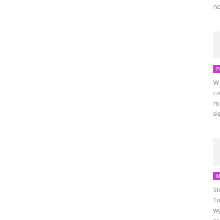
no
P
W 
cz
ro
się
M
St
To
wy