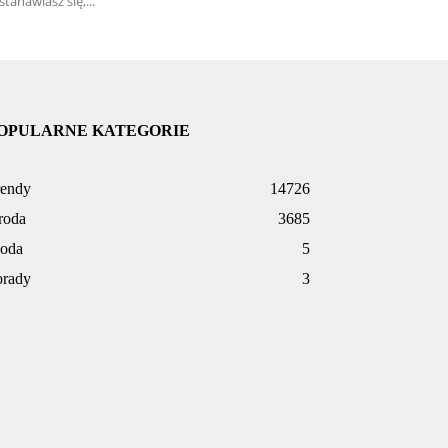
stanawiasz się,...
OPULARNE KATEGORIE
rendy
14726
roda
3685
oda
5
orady
3