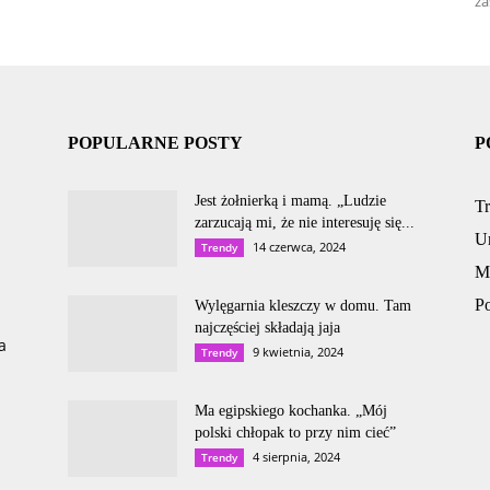
za
POPULARNE POSTY
P
Jest żołnierką i mamą. „Ludzie
T
zarzucają mi, że nie interesuję się...
U
14 czerwca, 2024
Trendy
M
P
Wylęgarnia kleszczy w domu. Tam
najczęściej składają jaja
a
9 kwietnia, 2024
Trendy
Ma egipskiego kochanka. „Mój
polski chłopak to przy nim cieć”
4 sierpnia, 2024
Trendy