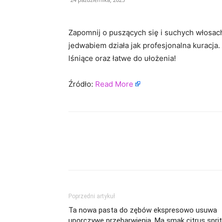
Zapomnij o puszących się i suchych włosac
jedwabiem działa jak profesjonalna kuracja.
lśniące oraz łatwe do ułożenia!
Źródło:
Read More
Poprzedni artykuł
Ta nowa pasta do zębów ekspresowo usuwa
uporczywe przebarwienia. Ma smak citrus sprit