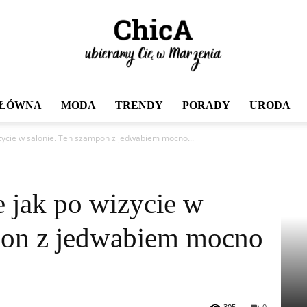
GŁÓWNA
MODA
TRENDY
PORADY
URODA
Chica
zycie w salonie. Ten szampon z jedwabiem mocno...
 jak po wizycie w
mpon z jedwabiem mocno
305
0