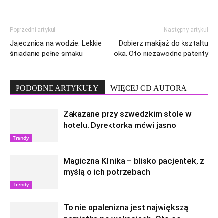
Poprzedni artykuł
Następny artykuł
Jajecznica na wodzie. Lekkie
Dobierz makijaż do kształtu
śniadanie pełne smaku
oka. Oto niezawodne patenty
PODOBNE ARTYKUŁY
WIĘCEJ OD AUTORA
Zakazane przy szwedzkim stole w
hotelu. Dyrektorka mówi jasno
Trendy
Magiczna Klinika – blisko pacjentek, z
myślą o ich potrzebach
Trendy
To nie opalenizna jest największą