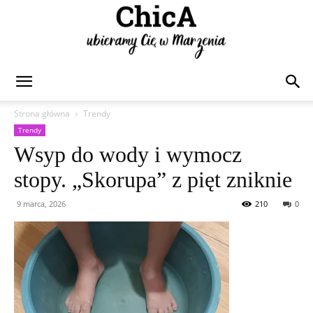
Chica
Strona główna
Trendy
Trendy
Wsyp do wody i wymocz
stopy. „Skorupa” z pięt zniknie
9 marca, 2026
210
0