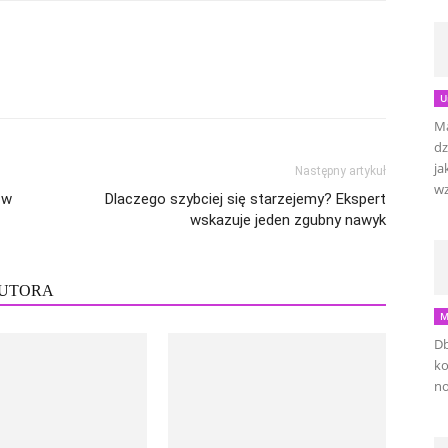
U
Ma
dz
ja
Następny artykuł
wz
 w
Dlaczego szybciej się starzejemy? Ekspert
wskazuje jeden zgubny nawyk
AUTORA
M
Db
ko
no