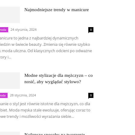
Najmodniejsze trendy w manicure
24 stycznia, 2024
roda
0
nicure to jedna z najbardziej dynamicznych
iedzin w świecie beauty. Zmienia się równie szybko
k moda uliczna. Od klasycznych odcieni po odważne
ory i...
Modne stylizacje dla mężczyzn – co
nosić, aby wyglądać stylowo?
28 stycznia, 2024
oda
0
anie o styl jest równie istotne dla mężczyzn, co dla
biet. Moda męska stale ewoluuje, oferując coraz to
we trendy i możliwości wyrażania siebie...
Najlepsze sposoby na tworzenie