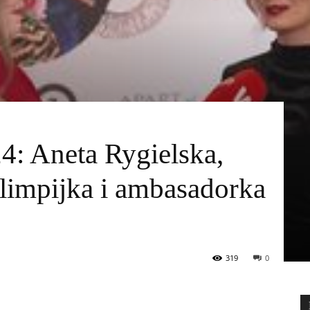
: Aneta Rygielska,
olimpijka i ambasadorka
319
0