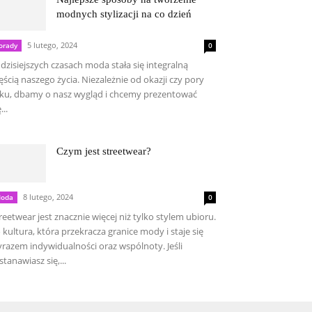
modnych stylizacji na co dzień
5 lutego, 2024
orady
0
dzisiejszych czasach moda stała się integralną
ęścią naszego życia. Niezależnie od okazji czy pory
ku, dbamy o nasz wygląd i chcemy prezentować
...
Czym jest streetwear?
8 lutego, 2024
oda
0
reetwear jest znacznie więcej niż tylko stylem ubioru.
 kultura, która przekracza granice mody i staje się
razem indywidualności oraz wspólnoty. Jeśli
stanawiasz się,...