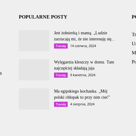
POPULARNE POSTY
P
Jest żołnierką i mamą. „Ludzie
T
zarzucają mi, że nie interesuję się...
U
14 czerwca, 2024
Trendy
M
P
Wylęgarnia kleszczy w domu. Tam
najczęściej składają jaja
a
9 kwietnia, 2024
Trendy
Ma egipskiego kochanka. „Mój
polski chłopak to przy nim cieć”
4 sierpnia, 2024
Trendy