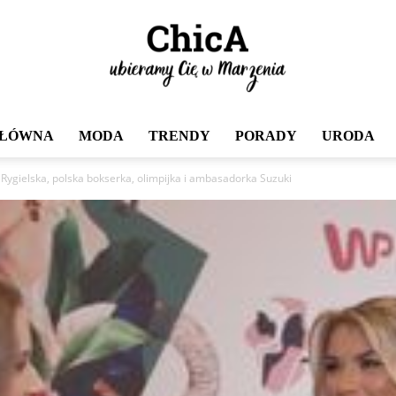
GŁÓWNA
MODA
TRENDY
PORADY
URODA
Chica
ygielska, polska bokserka, olimpijka i ambasadorka Suzuki