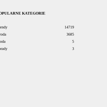
OPULARNE KATEGORIE
rendy
14719
roda
3685
oda
5
orady
3