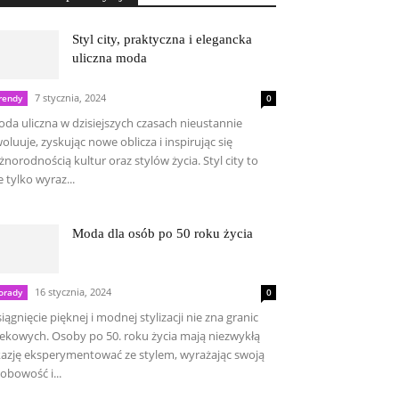
Styl city, praktyczna i elegancka
uliczna moda
7 stycznia, 2024
rendy
0
da uliczna w dzisiejszych czasach nieustannie
oluuje, zyskując nowe oblicza i inspirując się
żnorodnością kultur oraz stylów życia. Styl city to
e tylko wyraz...
Moda dla osób po 50 roku życia
16 stycznia, 2024
orady
0
iągnięcie pięknej i modnej stylizacji nie zna granic
ekowych. Osoby po 50. roku życia mają niezwykłą
azję eksperymentować ze stylem, wyrażając swoją
obowość i...