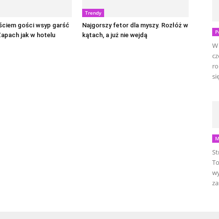
Trendy
ściem gości wsyp garść
Najgorszy fetor dla myszy. Rozłóż w
P
Zapach jak w hotelu
kątach, a już nie wejdą
W 
cz
ro
się
M
St
To
wy
za