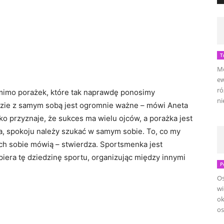
T
Mo
ew
ró
 mimo porażek, które tak naprawdę ponosimy
ni
dzie z samym sobą jest ogromnie ważne – mówi Aneta
ko przyznaje, że sukces ma wielu ojców, a porażka jest
na, spokoju należy szukać w samym sobie. To, co my
ech sobie mówią – stwierdza. Sportsmenka jest
iera tę dziedzinę sportu, organizując między innymi
P
Os
wi
ok
os