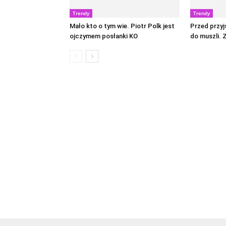
Trendy
Trendy
Mało kto o tym wie. Piotr Polk jest
Przed przyj
ojczymem posłanki KO
do muszli. 