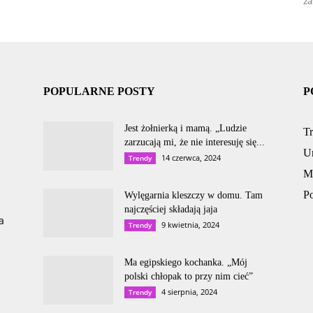
za
POPULARNE POSTY
P
Jest żołnierką i mamą. „Ludzie
T
zarzucają mi, że nie interesuję się...
U
14 czerwca, 2024
Trendy
M
P
Wylęgarnia kleszczy w domu. Tam
najczęściej składają jaja
a
9 kwietnia, 2024
Trendy
Ma egipskiego kochanka. „Mój
polski chłopak to przy nim cieć”
4 sierpnia, 2024
Trendy