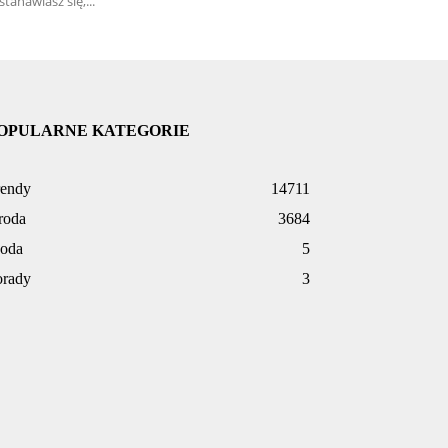
stanawiasz się,...
OPULARNE KATEGORIE
rendy
14711
roda
3684
oda
5
orady
3