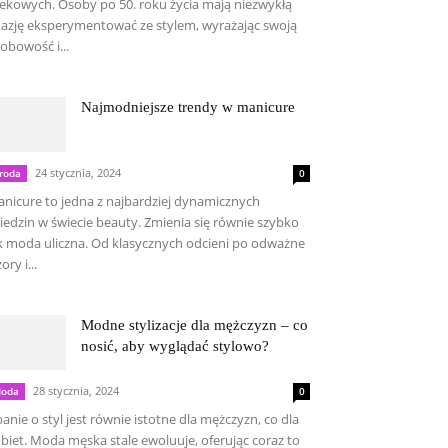
ekowych. Osoby po 50. roku życia mają niezwykłą
azję eksperymentować ze stylem, wyrażając swoją
obowość i...
Najmodniejsze trendy w manicure
24 stycznia, 2024
roda
0
nicure to jedna z najbardziej dynamicznych
iedzin w świecie beauty. Zmienia się równie szybko
k moda uliczna. Od klasycznych odcieni po odważne
ory i...
Modne stylizacje dla mężczyzn – co
nosić, aby wyglądać stylowo?
28 stycznia, 2024
oda
0
anie o styl jest równie istotne dla mężczyzn, co dla
biet. Moda męska stale ewoluuje, oferując coraz to