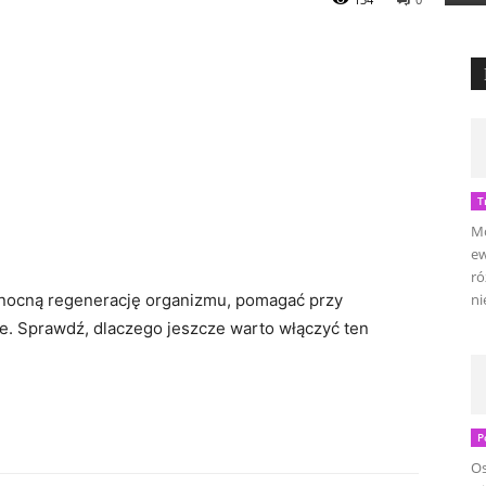
T
Mo
ew
ró
nocną regenerację organizmu, pomagać przy
ni
ie. Sprawdź, dlaczego jeszcze warto włączyć ten
P
Os