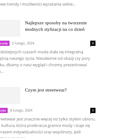
we trendy i możliwości wyrażania siebie...
Najlepsze sposoby na tworzenie
modnych stylizacji na co dzień
5 lutego, 2024
orady
0
dzisiejszych czasach moda stała się integralną
ęścią naszego życia. Niezależnie od okazji czy pory
ku, dbamy o nasz wygląd i chcemy prezentować
...
Czym jest streetwear?
8 lutego, 2024
oda
0
reetwear jest znacznie więcej niż tylko stylem ubioru.
 kultura, która przekracza granice mody i staje się
razem indywidualności oraz wspólnoty. Jeśli