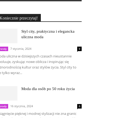
Koniecznie przeczytaj!
Styl city, praktyczna i elegancka
uliczna moda
7 stycznia, 2024
rendy
0
da uliczna w dzisiejszych czasach nieustannie
oluuje, zyskując nowe oblicza i inspirując się
żnorodnością kultur oraz stylów życia. Styl city to
e tylko wyraz...
Moda dla osób po 50 roku życia
16 stycznia, 2024
orady
0
iągnięcie pięknej i modnej stylizacji nie zna granic