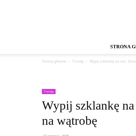
STRONA 
Strona główna
Trendy
Wypij szklankę na noc. Dzi
Trendy
Wypij szklankę na 
na wątrobę
17 czerwca, 2026