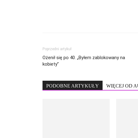
Poprzedni artykuł
Ożenił się po 40. „Byłem zablokowany na
kobiety”
PODOBNE ARTYKUŁY
WIĘCEJ OD 