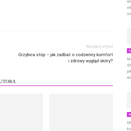
wi
ok
os
Następny artykuł
U
Grzybica stóp – jak zadbać o codzienny komfort
Ma
i zdrowy wygląd skóry?
dz
ja
wz
AUTORA
M
Db
ko