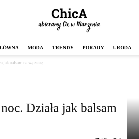
GŁÓWNA
MODA
TRENDY
PORADY
URODA
Chica
ała jak balsam na wątrobę
noc. Działa jak balsam
134
0