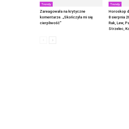
Trendy
Trendy
Zareagowała na krytyczne
Horoskop dz
komentarze. „Skończyła mi się
8 sierpnia 2
cierpliwość”
Rak, Lew, P
Strzelec, K