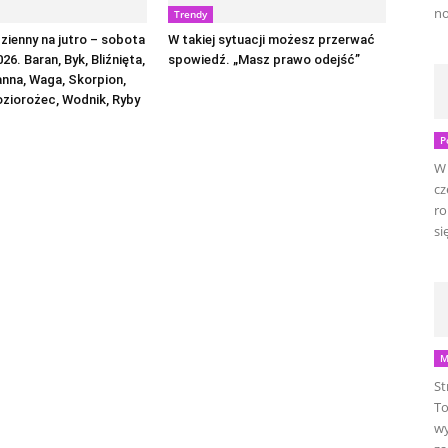
no
Trendy
ienny na jutro – sobota
W takiej sytuacji możesz przerwać
026. Baran, Byk, Bliźnięta,
spowiedź. „Masz prawo odejść”
anna, Waga, Skorpion,
oziorożec, Wodnik, Ryby
P
W 
cz
ro
się
M
St
To
wy