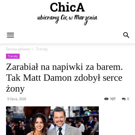
Chica
Strona główna
Trendy
Trendy
Zarabiał na napiwki za barem.
Tak Matt Damon zdobył serce
żony
9 lipca, 2026
107
0