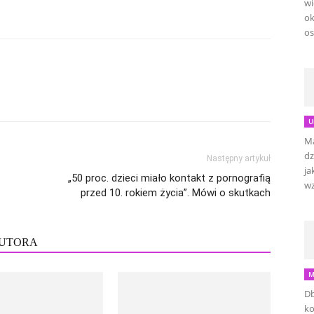
wi
ok
os
U
Ma
dz
Następny artykuł
ja
„50 proc. dzieci miało kontakt z pornografią
wz
przed 10. rokiem życia”. Mówi o skutkach
AUTORA
M
Db
ko