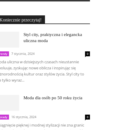
Koniecznie przeczytaj!
Styl city, praktyczna i elegancka
uliczna moda
7 stycznia, 2024
rendy
0
da uliczna w dzisiejszych czasach nieustannie
oluuje, zyskując nowe oblicza i inspirując się
żnorodnością kultur oraz stylów życia. Styl city to
e tylko wyraz...
Moda dla osób po 50 roku życia
16 stycznia, 2024
orady
0
iągnięcie pięknej i modnej stylizacji nie zna granic