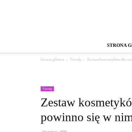
STRONA 
Strona główna
Trendy
Zestaw kosmetyków dla nast
Trendy
Zestaw kosmetyków
powinno się w nim
27 czerwca, 2026