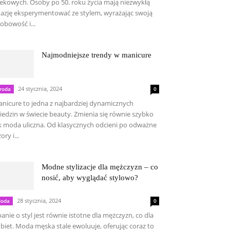
ekowych. Osoby po 50. roku życia mają niezwykłą
azję eksperymentować ze stylem, wyrażając swoją
obowość i...
Najmodniejsze trendy w manicure
24 stycznia, 2024
roda
0
nicure to jedna z najbardziej dynamicznych
iedzin w świecie beauty. Zmienia się równie szybko
k moda uliczna. Od klasycznych odcieni po odważne
ory i...
Modne stylizacje dla mężczyzn – co
nosić, aby wyglądać stylowo?
28 stycznia, 2024
oda
0
anie o styl jest równie istotne dla mężczyzn, co dla
biet. Moda męska stale ewoluuje, oferując coraz to