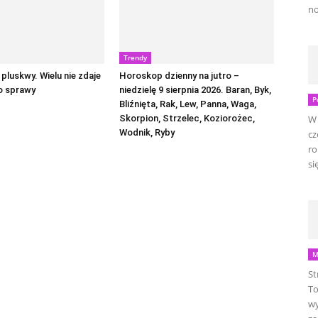
no
Trendy
pluskwy. Wielu nie zdaje
Horoskop dzienny na jutro –
o sprawy
niedzielę 9 sierpnia 2026. Baran, Byk,
P
Bliźnięta, Rak, Lew, Panna, Waga,
Skorpion, Strzelec, Koziorożec,
W 
Wodnik, Ryby
cz
ro
się
M
St
To
wy