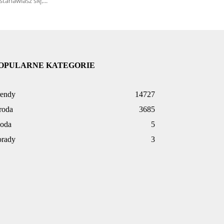
stanawiasz się,...
OPULARNE KATEGORIE
rendy
14727
roda
3685
oda
5
orady
3