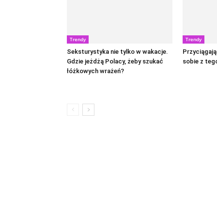
Trendy
Trendy
Seksturystyka nie tylko w wakacje.
Przyciągają 
Gdzie jeżdżą Polacy, żeby szukać
sobie z teg
łóżkowych wrażeń?