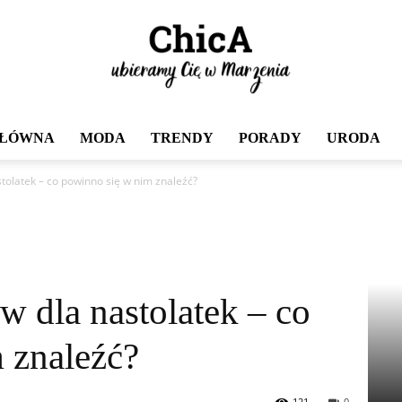
GŁÓWNA
MODA
TRENDY
PORADY
URODA
Chica
olatek – co powinno się w nim znaleźć?
 dla nastolatek – co
 znaleźć?
121
0