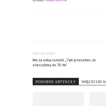
Poprzedni artykuł
Ma za sobą rozwód. „Tyle przeszłam, że
starczyłoby do 70-tki”
PODOBNE ARTYKUŁY
WIĘCEJ OD 