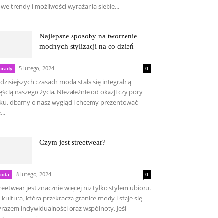
we trendy i możliwości wyrażania siebie...
Najlepsze sposoby na tworzenie
modnych stylizacji na co dzień
5 lutego, 2024
orady
0
dzisiejszych czasach moda stała się integralną
ęścią naszego życia. Niezależnie od okazji czy pory
ku, dbamy o nasz wygląd i chcemy prezentować
...
Czym jest streetwear?
8 lutego, 2024
oda
0
reetwear jest znacznie więcej niż tylko stylem ubioru.
 kultura, która przekracza granice mody i staje się
razem indywidualności oraz wspólnoty. Jeśli