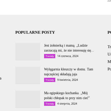
za
POPULARNE POSTY
P
Jest żołnierką i mamą. „Ludzie
T
zarzucają mi, że nie interesuję się...
U
14 czerwca, 2024
Trendy
M
P
Wylęgarnia kleszczy w domu. Tam
najczęściej składają jaja
a
9 kwietnia, 2024
Trendy
Ma egipskiego kochanka. „Mój
polski chłopak to przy nim cieć”
4 sierpnia, 2024
Trendy