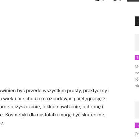
T
Mo
ew
ró
ni
winien być przede wszystkim prosty, praktyczny i
 wieku nie chodzi o rozbudowaną pielęgnację z
arne oczyszczanie, lekkie nawilżanie, ochronę i
ie. Kosmetyki dla nastolatki mogą być skuteczne,
e.
P
Os