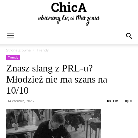
Chica
Strona główna
Trendy
Trendy
Znasz slang z PRL-u?
Młodzież nie ma szans na
10/10
14 czerwca, 2026
118
0