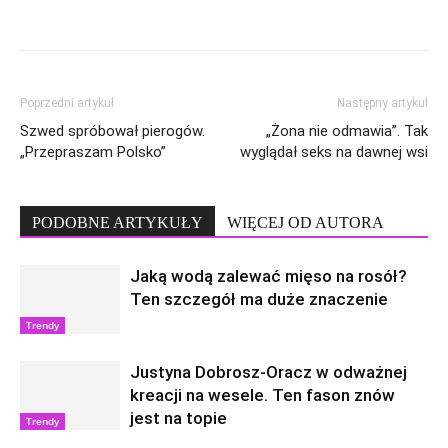
Poprzedni artykuł
Następny artykuł
Szwed spróbował pierogów.
„Żona nie odmawia”. Tak
„Przepraszam Polsko”
wyglądał seks na dawnej wsi
PODOBNE ARTYKUŁY
WIĘCEJ OD AUTORA
Jaką wodą zalewać mięso na rosół?
Ten szczegół ma duże znaczenie
Trendy
Justyna Dobrosz-Oracz w odważnej
kreacji na wesele. Ten fason znów
jest na topie
Trendy