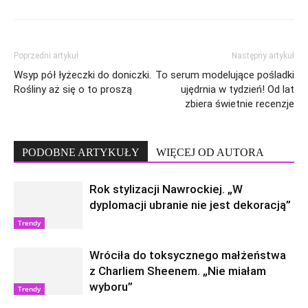
Poprzedni artykuł
Następny artykuł
Wsyp pół łyżeczki do doniczki.
To serum modelujące pośladki
Rośliny aż się o to proszą
ujędrnia w tydzień! Od lat
zbiera świetnie recenzje
PODOBNE ARTYKUŁY
WIĘCEJ OD AUTORA
Rok stylizacji Nawrockiej. „W
dyplomacji ubranie nie jest dekoracją”
Trendy
Wróciła do toksycznego małżeństwa
z Charliem Sheenem. „Nie miałam
wyboru”
Trendy