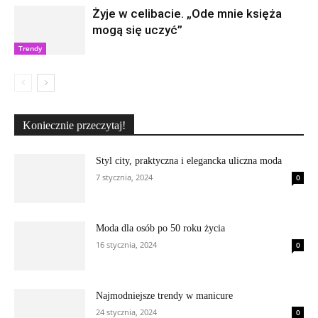
Żyje w celibacie. „Ode mnie księża
mogą się uczyć”
Trendy
Koniecznie przeczytaj!
Styl city, praktyczna i elegancka uliczna moda
7 stycznia, 2024
0
Moda dla osób po 50 roku życia
16 stycznia, 2024
0
Najmodniejsze trendy w manicure
24 stycznia, 2024
0