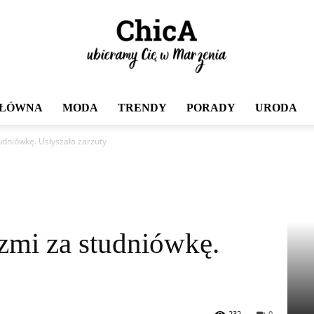
GŁÓWNA
MODA
TRENDY
PORADY
URODA
Chica
udniówkę. Usłyszała zarzuty
dzmi za studniówkę.
232
0