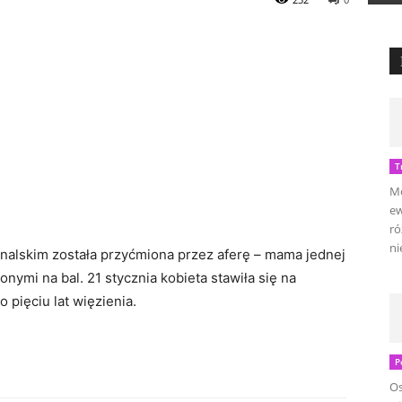
T
Mo
ew
ró
ni
alskim została przyćmiona przez aferę – mama jednej
nymi na bal. 21 stycznia kobieta stawiła się na
o pięciu lat więzienia.
P
Os