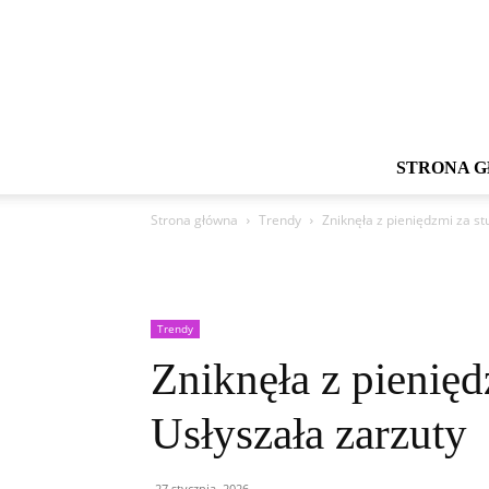
STRONA 
Strona główna
Trendy
Zniknęła z pieniędzmi za st
Trendy
Zniknęła z pienię
Usłyszała zarzuty
27 stycznia, 2026