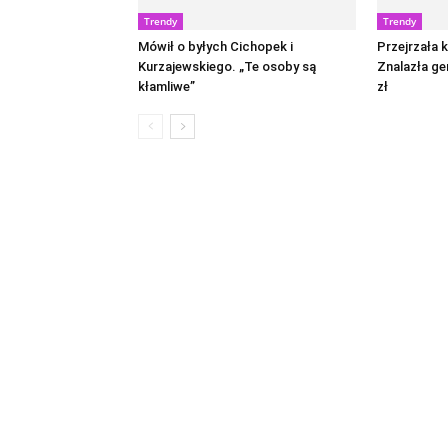
Trendy
Trendy
Mówił o byłych Cichopek i
Przejrzała 
Kurzajewskiego. „Te osoby są
Znalazła gen
kłamliwe”
zł