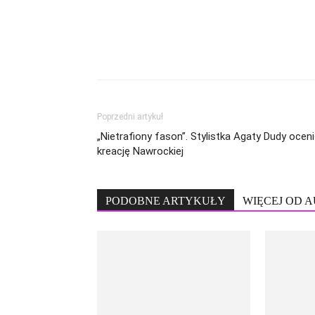
Poprzedni artykuł
„Nietrafiony fason”. Stylistka Agaty Dudy oceni
kreację Nawrockiej
PODOBNE ARTYKUŁY
WIĘCEJ OD 