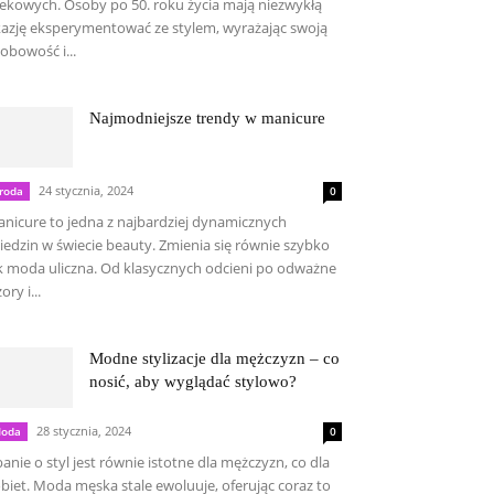
ekowych. Osoby po 50. roku życia mają niezwykłą
azję eksperymentować ze stylem, wyrażając swoją
obowość i...
Najmodniejsze trendy w manicure
24 stycznia, 2024
roda
0
nicure to jedna z najbardziej dynamicznych
iedzin w świecie beauty. Zmienia się równie szybko
k moda uliczna. Od klasycznych odcieni po odważne
ory i...
Modne stylizacje dla mężczyzn – co
nosić, aby wyglądać stylowo?
28 stycznia, 2024
oda
0
anie o styl jest równie istotne dla mężczyzn, co dla
biet. Moda męska stale ewoluuje, oferując coraz to