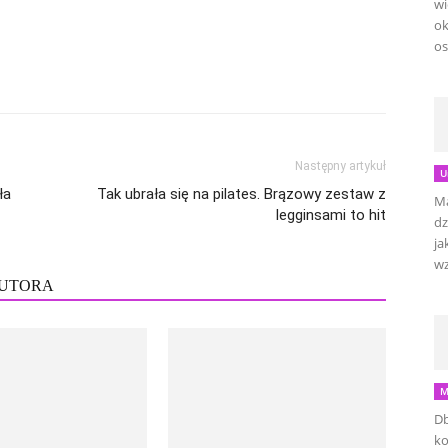
wi
ok
os
Następny artykuł
U
ła
Tak ubrała się na pilates. Brązowy zestaw z
Ma
legginsami to hit
dz
ja
wz
AUTORA
M
Db
ko