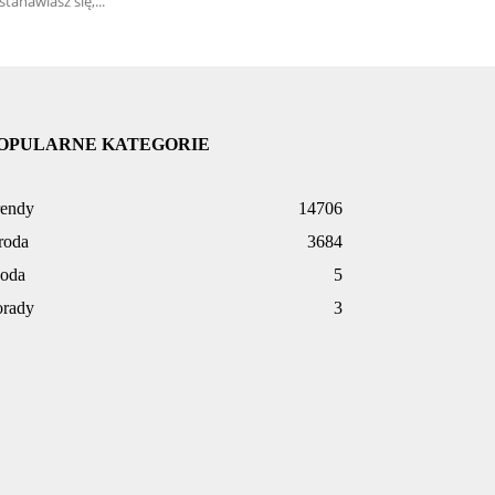
stanawiasz się,...
OPULARNE KATEGORIE
rendy
14706
roda
3684
oda
5
orady
3