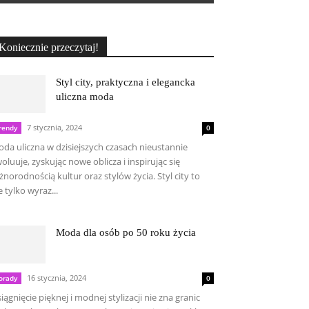
Koniecznie przeczytaj!
Styl city, praktyczna i elegancka
uliczna moda
7 stycznia, 2024
rendy
0
da uliczna w dzisiejszych czasach nieustannie
oluuje, zyskując nowe oblicza i inspirując się
żnorodnością kultur oraz stylów życia. Styl city to
e tylko wyraz...
Moda dla osób po 50 roku życia
16 stycznia, 2024
orady
0
iągnięcie pięknej i modnej stylizacji nie zna granic