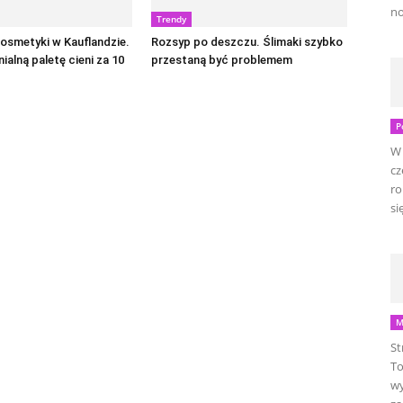
no
Trendy
kosmetyki w Kauflandzie.
Rozsyp po deszczu. Ślimaki szybko
ialną paletę cieni za 10
przestaną być problemem
P
W 
cz
ro
się
M
St
To
wy