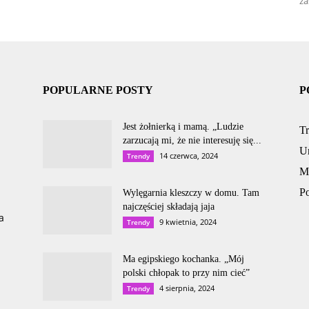
za
POPULARNE POSTY
P
Jest żołnierką i mamą. „Ludzie
T
zarzucają mi, że nie interesuję się...
U
14 czerwca, 2024
Trendy
M
P
Wylęgarnia kleszczy w domu. Tam
najczęściej składają jaja
a
9 kwietnia, 2024
Trendy
Ma egipskiego kochanka. „Mój
polski chłopak to przy nim cieć”
4 sierpnia, 2024
Trendy