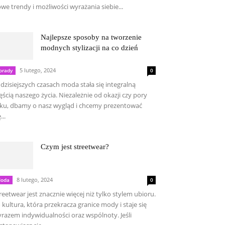
we trendy i możliwości wyrażania siebie...
Najlepsze sposoby na tworzenie
modnych stylizacji na co dzień
5 lutego, 2024
orady
0
dzisiejszych czasach moda stała się integralną
ęścią naszego życia. Niezależnie od okazji czy pory
ku, dbamy o nasz wygląd i chcemy prezentować
...
Czym jest streetwear?
8 lutego, 2024
oda
0
reetwear jest znacznie więcej niż tylko stylem ubioru.
 kultura, która przekracza granice mody i staje się
razem indywidualności oraz wspólnoty. Jeśli