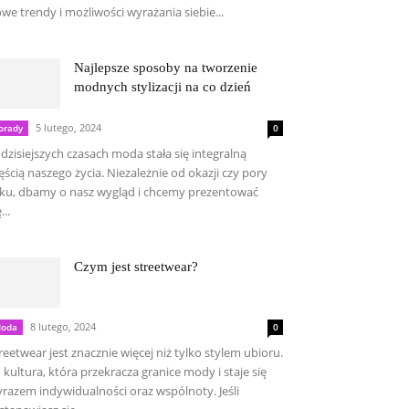
we trendy i możliwości wyrażania siebie...
Najlepsze sposoby na tworzenie
modnych stylizacji na co dzień
5 lutego, 2024
orady
0
dzisiejszych czasach moda stała się integralną
ęścią naszego życia. Niezależnie od okazji czy pory
ku, dbamy o nasz wygląd i chcemy prezentować
...
Czym jest streetwear?
8 lutego, 2024
oda
0
reetwear jest znacznie więcej niż tylko stylem ubioru.
 kultura, która przekracza granice mody i staje się
razem indywidualności oraz wspólnoty. Jeśli