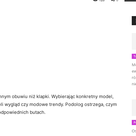
T
Mo
ew
ró
ni
innym obuwiu niż klapki. Wybierając konkretny model,
li wygląd czy modowe trendy. Podolog ostrzega, czym
odpowiednich butach.
P
Os