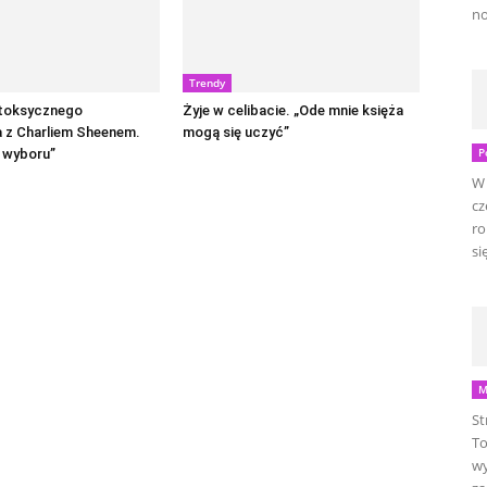
no
Trendy
 toksycznego
Żyje w celibacie. „Ode mnie księża
 z Charliem Sheenem.
mogą się uczyć”
P
 wyboru”
W 
cz
ro
się
M
St
To
wy