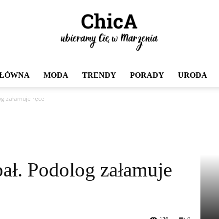
GŁÓWNA
MODA
TRENDY
PORADY
URODA
Chica
og załamuje ręce
ał. Podolog załamuje
126
0