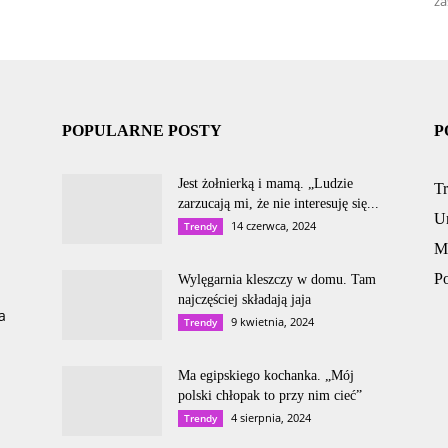
za
POPULARNE POSTY
P
Jest żołnierką i mamą. „Ludzie
T
zarzucają mi, że nie interesuję się...
U
14 czerwca, 2024
Trendy
M
P
Wylęgarnia kleszczy w domu. Tam
najczęściej składają jaja
a
9 kwietnia, 2024
Trendy
Ma egipskiego kochanka. „Mój
polski chłopak to przy nim cieć”
4 sierpnia, 2024
Trendy