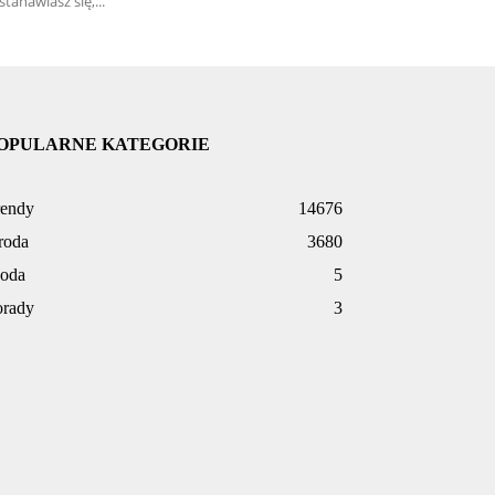
stanawiasz się,...
OPULARNE KATEGORIE
rendy
14676
roda
3680
oda
5
orady
3