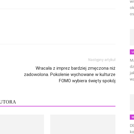
wi
ok
os
U
Ma
Następny artykuł
dz
Wracała z imprez bardziej zmęczona niż
ja
zadowolona. Pokolenie wychowane w kulturze
wz
FOMO wybiera święty spokój
AUTORA
M
Db
ko