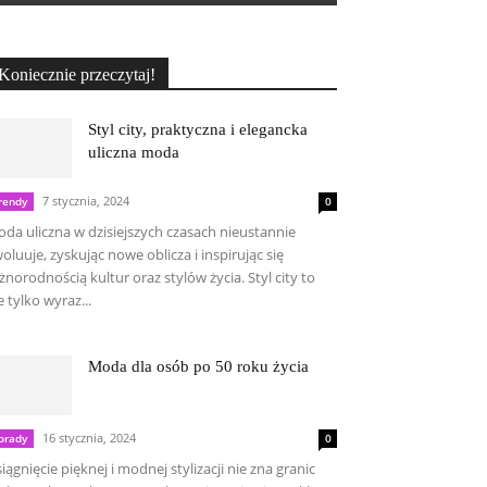
Koniecznie przeczytaj!
Styl city, praktyczna i elegancka
uliczna moda
7 stycznia, 2024
rendy
0
da uliczna w dzisiejszych czasach nieustannie
oluuje, zyskując nowe oblicza i inspirując się
żnorodnością kultur oraz stylów życia. Styl city to
e tylko wyraz...
Moda dla osób po 50 roku życia
16 stycznia, 2024
orady
0
iągnięcie pięknej i modnej stylizacji nie zna granic