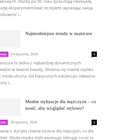
ekowych. Osoby po 50. roku życia mają niezwykłą
azję eksperymentować ze stylem, wyrażając swoją
obowość i...
Najmodniejsze trendy w manicure
24 stycznia, 2024
roda
0
nicure to jedna z najbardziej dynamicznych
iedzin w świecie beauty. Zmienia się równie szybko
k moda uliczna. Od klasycznych odcieni po odważne
ory i...
Modne stylizacje dla mężczyzn – co
nosić, aby wyglądać stylowo?
28 stycznia, 2024
oda
0
anie o styl jest równie istotne dla mężczyzn, co dla
biet. Moda męska stale ewoluuje, oferując coraz to