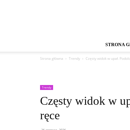
STRONA 
Strona główna
Trendy
Częsty widok w upał. Podol
Trendy
Częsty widok w up
ręce
26 czerwca, 2026