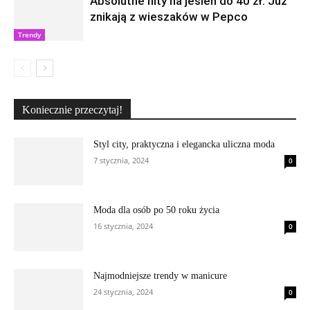
Absolutne hity na jesień do 40 zł. Już
znikają z wieszaków w Pepco
Trendy
Koniecznie przeczytaj!
Styl city, praktyczna i elegancka uliczna moda
7 stycznia, 2024
0
Moda dla osób po 50 roku życia
16 stycznia, 2024
0
Najmodniejsze trendy w manicure
24 stycznia, 2024
0