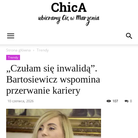
Chica
Strona główna
Trendy
Trendy
„Czułam się inwalidą”.
Bartosiewicz wspomina
przerwanie kariery
10 czerwca, 2026
107
0