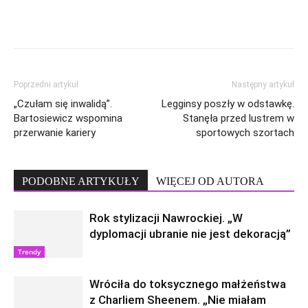
Poprzedni artykuł
Następny artykuł
„Czułam się inwalidą”.
Legginsy poszły w odstawkę.
Bartosiewicz wspomina
Stanęła przed lustrem w
przerwanie kariery
sportowych szortach
PODOBNE ARTYKUŁY
WIĘCEJ OD AUTORA
Rok stylizacji Nawrockiej. „W
dyplomacji ubranie nie jest dekoracją”
Trendy
Wróciła do toksycznego małżeństwa
z Charliem Sheenem. „Nie miałam