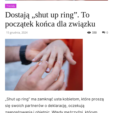
Trendy
Dostają „shut up ring”. To
początek końca dla związku
15 grudnia, 2024
330
0
„Shut up ring” ma zamknąć usta kobietom, które proszą
się swoich partnerów o deklarację, oczekują
zaangażowania i obietnic. Wtedy mężczyźni, którym