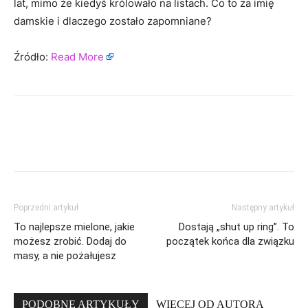
lat, mimo że kiedyś królowało na listach. Co to za imię
damskie i dlaczego zostało zapomniane?
Źródło:
Read More
Poprzedni artykuł
Następny artykuł
To najlepsze mielone, jakie
Dostają „shut up ring”. To
możesz zrobić. Dodaj do
początek końca dla związku
masy, a nie pożałujesz
PODOBNE ARTYKUŁY
WIĘCEJ OD AUTORA