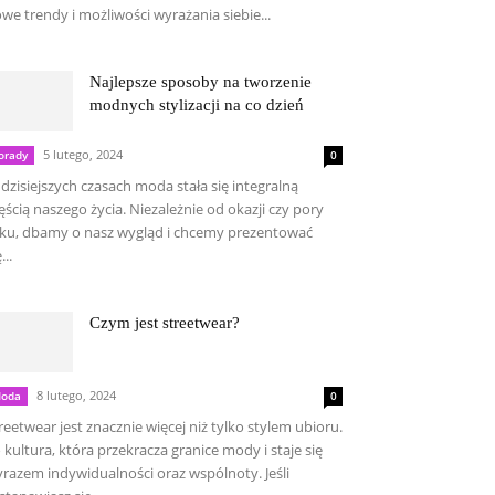
we trendy i możliwości wyrażania siebie...
Najlepsze sposoby na tworzenie
modnych stylizacji na co dzień
5 lutego, 2024
orady
0
dzisiejszych czasach moda stała się integralną
ęścią naszego życia. Niezależnie od okazji czy pory
ku, dbamy o nasz wygląd i chcemy prezentować
...
Czym jest streetwear?
8 lutego, 2024
oda
0
reetwear jest znacznie więcej niż tylko stylem ubioru.
 kultura, która przekracza granice mody i staje się
razem indywidualności oraz wspólnoty. Jeśli