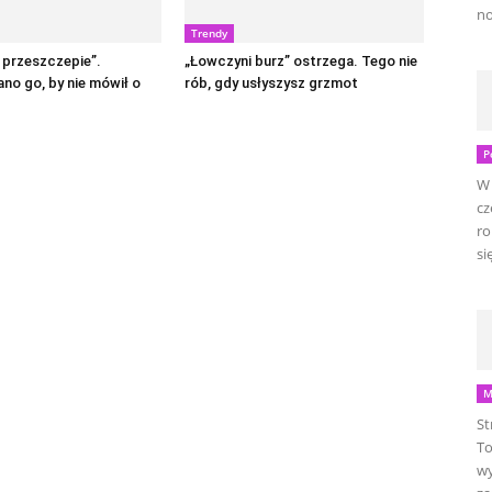
no
Trendy
 przeszczepie”.
„Łowczyni burz” ostrzega. Tego nie
no go, by nie mówił o
rób, gdy usłyszysz grzmot
P
W 
cz
ro
się
M
St
To
wy