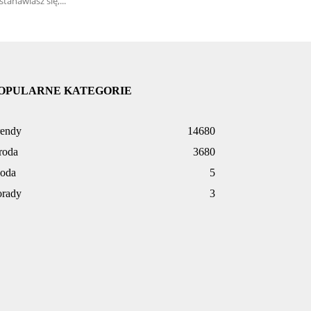
stanawiasz się,...
OPULARNE KATEGORIE
rendy
14680
roda
3680
oda
5
orady
3