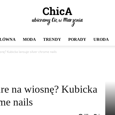
GŁÓWNA
MODA
TRENDY
PORADY
URODA
Chica
nę? Kubicka lansuje silver chrome nails
re na wiosnę? Kubicka
me nails
188
0