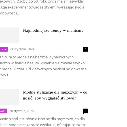
ekowych. Osoby po 50. roku życia mają niezwykłą
azję eksperymentować ze stylem, wyrażając swoją
obowość i...
Najmodniejsze trendy w manicure
24 stycznia, 2024
roda
0
nicure to jedna z najbardziej dynamicznych
iedzin w świecie beauty. Zmienia się równie szybko
k moda uliczna. Od klasycznych odcieni po odważne
ory i...
Modne stylizacje dla mężczyzn – co
nosić, aby wyglądać stylowo?
28 stycznia, 2024
oda
0
anie o styl jest równie istotne dla mężczyzn, co dla
biet. Moda męska stale ewoluuje, oferując coraz to