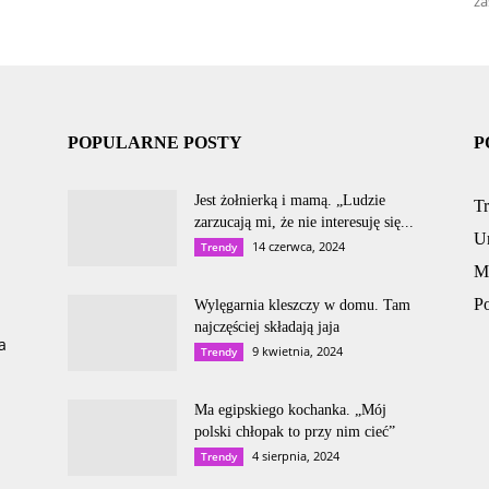
za
POPULARNE POSTY
P
Jest żołnierką i mamą. „Ludzie
T
zarzucają mi, że nie interesuję się...
U
14 czerwca, 2024
Trendy
M
P
Wylęgarnia kleszczy w domu. Tam
najczęściej składają jaja
a
9 kwietnia, 2024
Trendy
Ma egipskiego kochanka. „Mój
polski chłopak to przy nim cieć”
4 sierpnia, 2024
Trendy