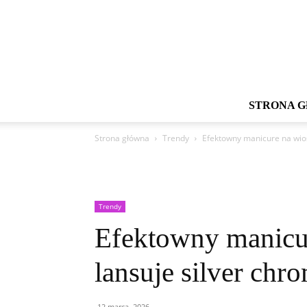
STRONA 
Strona główna
Trendy
Efektowny manicure na wios
Trendy
Efektowny manicu
lansuje silver chro
12 marca, 2026