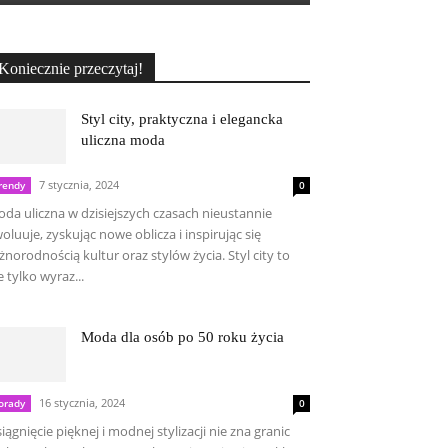
Koniecznie przeczytaj!
Styl city, praktyczna i elegancka
uliczna moda
7 stycznia, 2024
rendy
0
da uliczna w dzisiejszych czasach nieustannie
oluuje, zyskując nowe oblicza i inspirując się
żnorodnością kultur oraz stylów życia. Styl city to
e tylko wyraz...
Moda dla osób po 50 roku życia
16 stycznia, 2024
orady
0
iągnięcie pięknej i modnej stylizacji nie zna granic