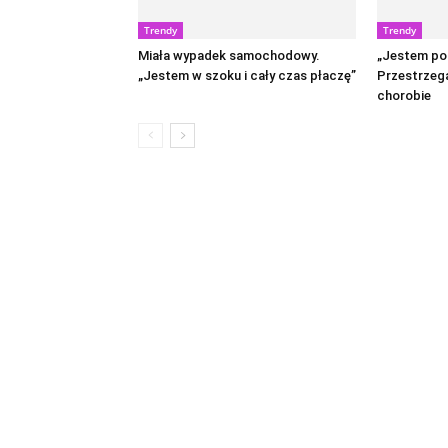
Trendy
Trendy
Miała wypadek samochodowy.
„Jestem po
„Jestem w szoku i cały czas płaczę”
Przestrzega
chorobie