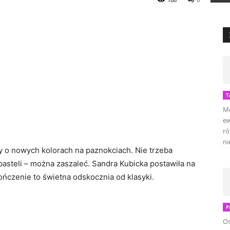
T
Mo
ew
ró
ni
y o nowych kolorach na paznokciach. Nie trzeba
asteli – można zaszaleć. Sandra Kubicka postawiła na
ończenie to świetna odskocznia od klasyki.
P
Os