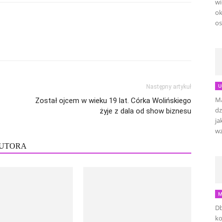
wi
ok
os
U
Następny artykuł
Ma
Został ojcem w wieku 19 lat. Córka Wolińskiego
dz
żyje z dala od show biznesu
ja
wz
AUTORA
M
Db
ko