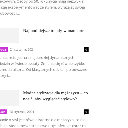
ekowych. Osoby po 50. roku życia mają niezwykłą
azję eksperymentować ze stylem, wyrażając swoją
obowość i...
Najmodniejsze trendy w manicure
24 stycznia, 2024
roda
0
nicure to jedna z najbardziej dynamicznych
iedzin w świecie beauty. Zmienia się równie szybko
k moda uliczna. Od klasycznych odcieni po odważne
ory i...
Modne stylizacje dla mężczyzn – co
nosić, aby wyglądać stylowo?
28 stycznia, 2024
oda
0
anie o styl jest równie istotne dla mężczyzn, co dla
biet. Moda męska stale ewoluuje, oferując coraz to