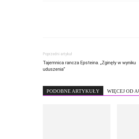
Poprzedni artykuł
Tajemnica rancza Epsteina. „Zginęły w wyniku
uduszenia”
PODOBNE ARTYKUŁY
WIĘCEJ OD 