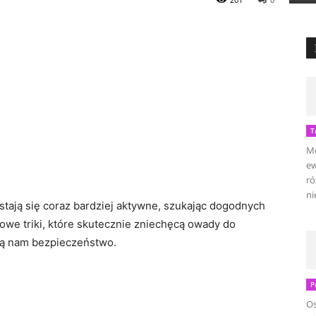
T
Mo
ew
ró
ni
stają się coraz bardziej aktywne, szukając dogodnych
we triki, które skutecznie zniechęcą owady do
ią nam bezpieczeństwo.
P
Os