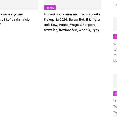
no
Trendy
a na krytyczne
Horoskop dzienny na jutro – sobota
 „Skończyła mi się
8 sierpnia 2026. Baran, Byk, Bliźnięta,
”
Rak, Lew, Panna, Waga, Skorpion,
Strzelec, Koziorożec, Wodnik, Ryby
P
W 
cz
ro
się
M
St
To
wy