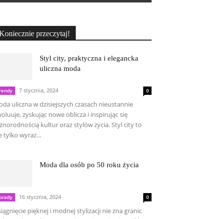
Koniecznie przeczytaj!
Styl city, praktyczna i elegancka
uliczna moda
7 stycznia, 2024
rendy
0
da uliczna w dzisiejszych czasach nieustannie
oluuje, zyskując nowe oblicza i inspirując się
żnorodnością kultur oraz stylów życia. Styl city to
e tylko wyraz...
Moda dla osób po 50 roku życia
16 stycznia, 2024
orady
0
iągnięcie pięknej i modnej stylizacji nie zna granic