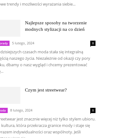
we trendy i możliwości wyrażania siebie...
Najlepsze sposoby na tworzenie
modnych stylizacji na co dzień
5 lutego, 2024
orady
0
dzisiejszych czasach moda stała się integralną
ęścią naszego życia. Niezależnie od okazji czy pory
ku, dbamy o nasz wygląd i chcemy prezentować
...
Czym jest streetwear?
8 lutego, 2024
oda
0
reetwear jest znacznie więcej niż tylko stylem ubioru.
 kultura, która przekracza granice mody i staje się
razem indywidualności oraz wspólnoty. Jeśli