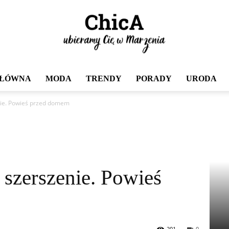
GŁÓWNA
MODA
TRENDY
PORADY
URODA
Chica
nie. Powieś przed domem
 szerszenie. Powieś
201
0