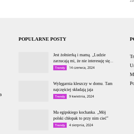
za
POPULARNE POSTY
P
Jest żołnierką i mamą. „Ludzie
T
zarzucają mi, że nie interesuję się...
U
14 czerwca, 2024
Trendy
M
P
Wylęgarnia kleszczy w domu. Tam
najczęściej składają jaja
a
9 kwietnia, 2024
Trendy
Ma egipskiego kochanka. „Mój
polski chłopak to przy nim cieć”
4 sierpnia, 2024
Trendy