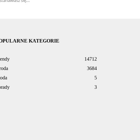
stanawiasz się,...
OPULARNE KATEGORIE
rendy
14712
roda
3684
oda
5
orady
3