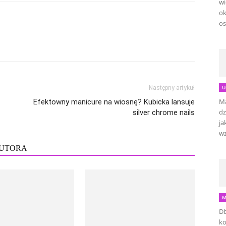
wi
ok
os
U
Następny artykuł
Ma
Efektowny manicure na wiosnę? Kubicka lansuje
dz
silver chrome nails
ja
wz
AUTORA
M
Db
ko