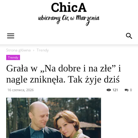
Chica
Strona główna
Trendy
Trendy
Grała w „Na dobre i na złe” i
nagle zniknęła. Tak żyje dziś
16 czerwca, 2026
121
0