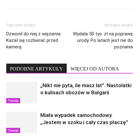
Poprzedni artykuł
Następny artykuł
Dzwonił do niej z więzienia.
Wydała 50 tys. zł na poprawę
Kazał się rozbierać przed
urody. Po latach jest nie do
kamerą
poznania
PODOBNE ARTYKUŁY
WIĘCEJ OD AUTORA
„Nikt nie pyta, ile masz lat”. Nastolatki
o kulisach obozów w Bułgarii
Trendy
Miała wypadek samochodowy.
„Jestem w szoku i cały czas płaczę”
Trendy