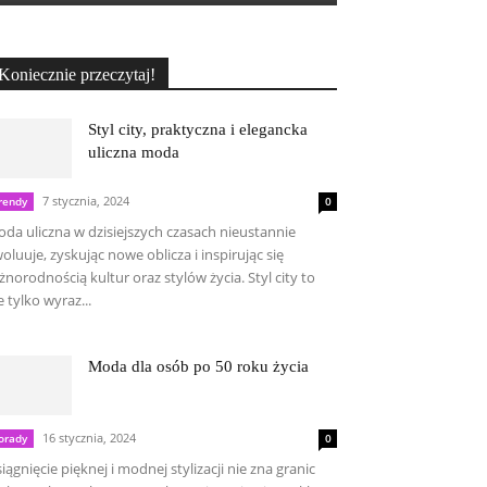
Koniecznie przeczytaj!
Styl city, praktyczna i elegancka
uliczna moda
7 stycznia, 2024
rendy
0
da uliczna w dzisiejszych czasach nieustannie
oluuje, zyskując nowe oblicza i inspirując się
żnorodnością kultur oraz stylów życia. Styl city to
e tylko wyraz...
Moda dla osób po 50 roku życia
16 stycznia, 2024
orady
0
iągnięcie pięknej i modnej stylizacji nie zna granic