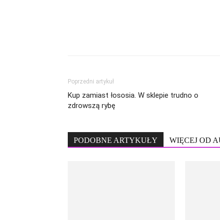
Poprzedni artykuł
Kup zamiast łososia. W sklepie trudno o
zdrowszą rybę
PODOBNE ARTYKUŁY
WIĘCEJ OD 