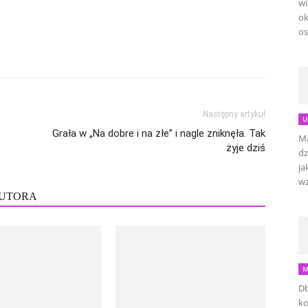
wi
ok
os
Następny artykuł
U
Grała w „Na dobre i na złe” i nagle zniknęła. Tak
Ma
żyje dziś
dz
ja
wz
AUTORA
M
Db
ko