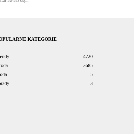
stanawiasz się,...
OPULARNE KATEGORIE
rendy
14720
roda
3685
oda
5
orady
3