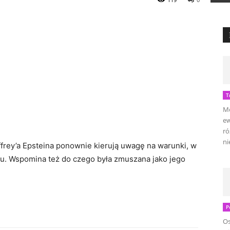
T
Mo
ew
ró
ni
frey’a Epsteina ponownie kierują uwagę na warunki, w
ku. Wspomina też do czego była zmuszana jako jego
P
Os