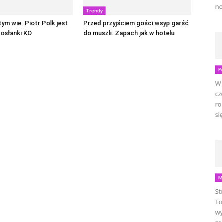
no
Trendy
tym wie. Piotr Polk jest
Przed przyjściem gości wsyp garść
osłanki KO
do muszli. Zapach jak w hotelu
P
W 
cz
ro
się
M
St
To
wy