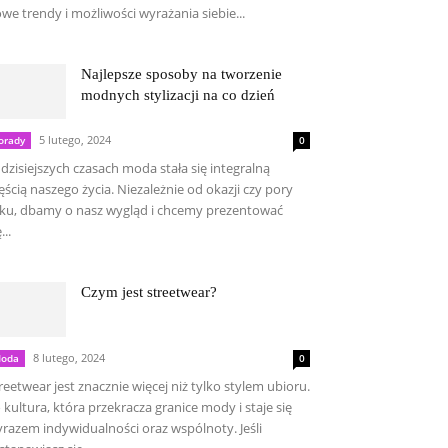
we trendy i możliwości wyrażania siebie...
Najlepsze sposoby na tworzenie
modnych stylizacji na co dzień
5 lutego, 2024
orady
0
dzisiejszych czasach moda stała się integralną
ęścią naszego życia. Niezależnie od okazji czy pory
ku, dbamy o nasz wygląd i chcemy prezentować
...
Czym jest streetwear?
8 lutego, 2024
oda
0
reetwear jest znacznie więcej niż tylko stylem ubioru.
 kultura, która przekracza granice mody i staje się
razem indywidualności oraz wspólnoty. Jeśli