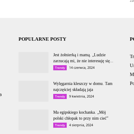
za
POPULARNE POSTY
P
Jest żołnierką i mamą. „Ludzie
T
zarzucają mi, że nie interesuję się...
U
14 czerwca, 2024
Trendy
M
P
Wylęgarnia kleszczy w domu. Tam
najczęściej składają jaja
a
9 kwietnia, 2024
Trendy
Ma egipskiego kochanka. „Mój
polski chłopak to przy nim cieć”
4 sierpnia, 2024
Trendy