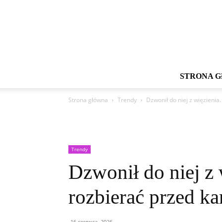
STRONA 
Strona główna
Trendy
Dzwonił do niej z więzienia
Trendy
Dzwonił do niej z 
rozbierać przed k
16 czerwca, 2026