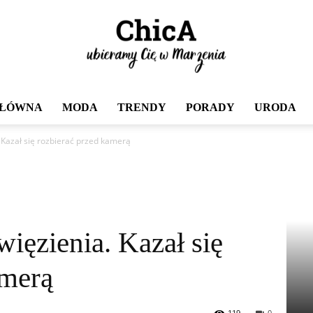
GŁÓWNA
MODA
TRENDY
PORADY
URODA
Chica
. Kazał się rozbierać przed kamerą
więzienia. Kazał się
amerą
119
0