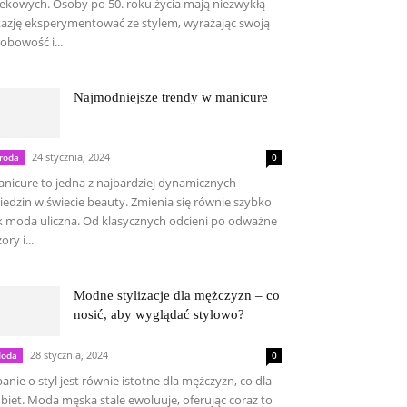
ekowych. Osoby po 50. roku życia mają niezwykłą
azję eksperymentować ze stylem, wyrażając swoją
obowość i...
Najmodniejsze trendy w manicure
24 stycznia, 2024
roda
0
nicure to jedna z najbardziej dynamicznych
iedzin w świecie beauty. Zmienia się równie szybko
k moda uliczna. Od klasycznych odcieni po odważne
ory i...
Modne stylizacje dla mężczyzn – co
nosić, aby wyglądać stylowo?
28 stycznia, 2024
oda
0
anie o styl jest równie istotne dla mężczyzn, co dla
biet. Moda męska stale ewoluuje, oferując coraz to