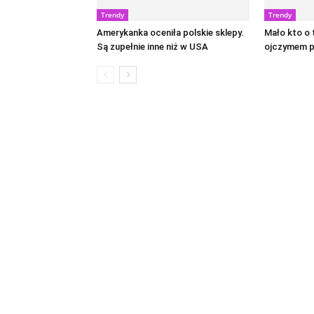
Trendy
Trendy
Amerykanka oceniła polskie sklepy.
Mało kto o 
Są zupełnie inne niż w USA
ojczymem p