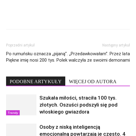
Poprzedni artykuł
Następny artykuł
Po rumuńsku oznacza „pijaną”.
„Przedawkowałam”. Przez lata
Piękne imię nosi 200 tys. Polek
walczyła ze swoimi demonami
PODOBNE ARTYKUŁY
WIĘCEJ OD AUTORA
Szukała miłości, straciła 100 tys.
złotych. Oszuści podszyli się pod
włoskiego gwiazdora
Trendy
Osoby z niską inteligencją
emocjonalną powtarzają je często. 4