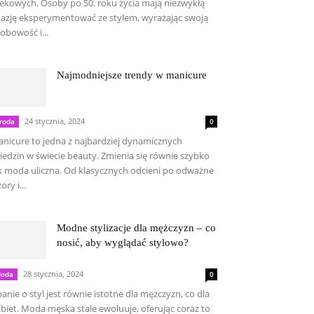
ekowych. Osoby po 50. roku życia mają niezwykłą
azję eksperymentować ze stylem, wyrażając swoją
obowość i...
Najmodniejsze trendy w manicure
24 stycznia, 2024
roda
0
nicure to jedna z najbardziej dynamicznych
iedzin w świecie beauty. Zmienia się równie szybko
k moda uliczna. Od klasycznych odcieni po odważne
ory i...
Modne stylizacje dla mężczyzn – co
nosić, aby wyglądać stylowo?
28 stycznia, 2024
oda
0
anie o styl jest równie istotne dla mężczyzn, co dla
biet. Moda męska stale ewoluuje, oferując coraz to