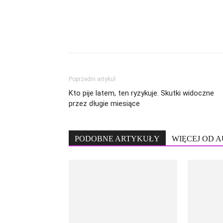
Poprzedni artykuł
Kto pije latem, ten ryzykuje. Skutki widoczne
przez długie miesiące
PODOBNE ARTYKUŁY
WIĘCEJ OD 