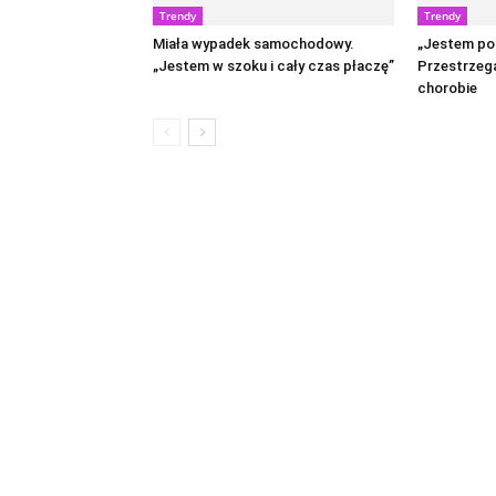
Trendy
Trendy
Miała wypadek samochodowy.
„Jestem po
„Jestem w szoku i cały czas płaczę”
Przestrzega
chorobie