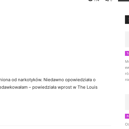
T
Mo
ew
ró
żniona od narkotyków. Niedawno opowiedziała o
ni
zedawkowałam – powiedziała wprost w The Louis
P
Os