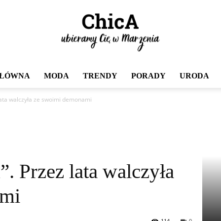
GŁÓWNA
MODA
TRENDY
PORADY
URODA
Chica
ata walczyła ze swoimi demonami
 Przez lata walczyła
ami
114
0