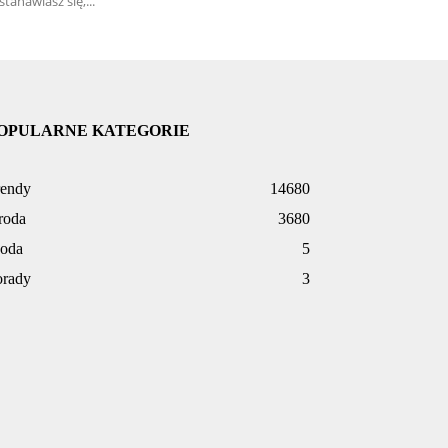
stanawiasz się,...
OPULARNE KATEGORIE
rendy
14680
roda
3680
oda
5
orady
3