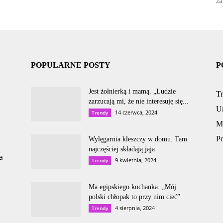
za
POPULARNE POSTY
P
Jest żołnierką i mamą. „Ludzie
T
zarzucają mi, że nie interesuję się...
U
14 czerwca, 2024
Trendy
M
P
Wylęgarnia kleszczy w domu. Tam
najczęściej składają jaja
a
9 kwietnia, 2024
Trendy
Ma egipskiego kochanka. „Mój
polski chłopak to przy nim cieć”
4 sierpnia, 2024
Trendy