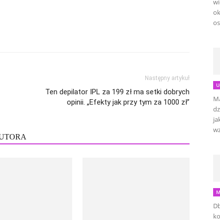
wi
ok
os
Następny artykuł
U
Ten depilator IPL za 199 zł ma setki dobrych
Ma
opinii. „Efekty jak przy tym za 1000 zł”
dz
ja
wz
AUTORA
M
Db
ko