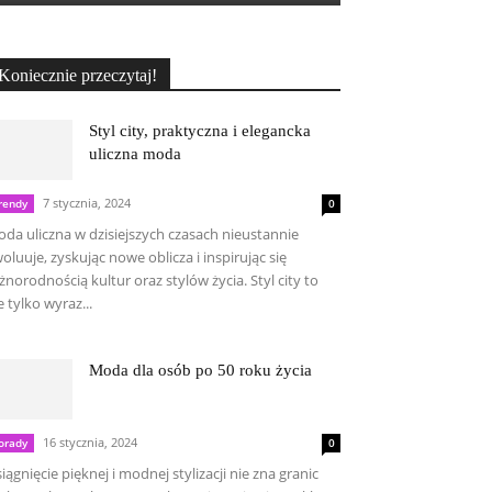
Koniecznie przeczytaj!
Styl city, praktyczna i elegancka
uliczna moda
7 stycznia, 2024
rendy
0
da uliczna w dzisiejszych czasach nieustannie
oluuje, zyskując nowe oblicza i inspirując się
żnorodnością kultur oraz stylów życia. Styl city to
e tylko wyraz...
Moda dla osób po 50 roku życia
16 stycznia, 2024
orady
0
iągnięcie pięknej i modnej stylizacji nie zna granic