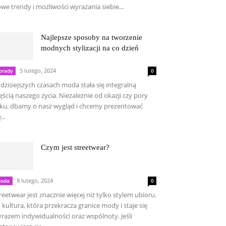
we trendy i możliwości wyrażania siebie...
Najlepsze sposoby na tworzenie
modnych stylizacji na co dzień
5 lutego, 2024
orady
0
dzisiejszych czasach moda stała się integralną
ęścią naszego życia. Niezależnie od okazji czy pory
ku, dbamy o nasz wygląd i chcemy prezentować
...
Czym jest streetwear?
8 lutego, 2024
oda
0
reetwear jest znacznie więcej niż tylko stylem ubioru.
 kultura, która przekracza granice mody i staje się
razem indywidualności oraz wspólnoty. Jeśli