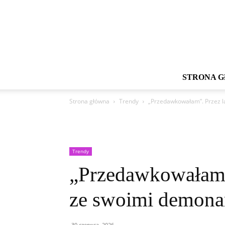
STRONA 
Strona główna
Trendy
„Przedawkowałam”. Przez l
Trendy
„Przedawkowałam”.
ze swoimi demon
30 czerwca, 2026