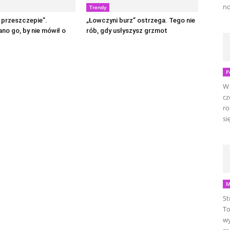
no
Trendy
 przeszczepie”.
„Łowczyni burz” ostrzega. Tego nie
no go, by nie mówił o
rób, gdy usłyszysz grzmot
P
W 
cz
ro
się
M
St
To
wy