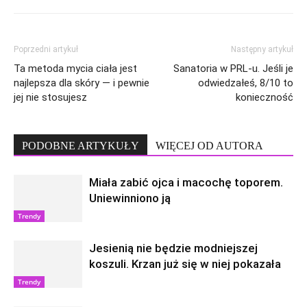
Poprzedni artykuł
Następny artykuł
Ta metoda mycia ciała jest
Sanatoria w PRL-u. Jeśli je
najlepsza dla skóry — i pewnie
odwiedzałeś, 8/10 to
jej nie stosujesz
konieczność
PODOBNE ARTYKUŁY
WIĘCEJ OD AUTORA
Miała zabić ojca i macochę toporem.
Uniewinniono ją
Trendy
Jesienią nie będzie modniejszej
koszuli. Krzan już się w niej pokazała
Trendy