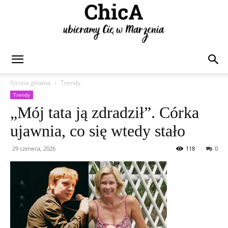
Chica
Strona główna
Trendy
Trendy
„Mój tata ją zdradził”. Córka
ujawnia, co się wtedy stało
29 czerwca, 2026
118
0