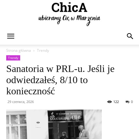
Chica
Strona główna
Trendy
Trendy
Sanatoria w PRL-u. Jeśli je
odwiedzałeś, 8/10 to
konieczność
29 czerwca, 2026
122
0