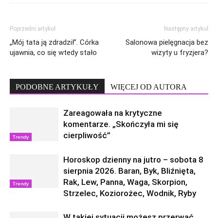
Poprzedni artykuł
Następny artykuł
„Mój tata ją zdradził”. Córka
Salonowa pielęgnacja bez
ujawnia, co się wtedy stało
wizyty u fryzjera?
PODOBNE ARTYKUŁY
WIĘCEJ OD AUTORA
Zareagowała na krytyczne
komentarze. „Skończyła mi się
cierpliwość”
Trendy
Horoskop dzienny na jutro – sobota 8
sierpnia 2026. Baran, Byk, Bliźnięta,
Rak, Lew, Panna, Waga, Skorpion,
Trendy
Strzelec, Koziorożec, Wodnik, Ryby
W takiej sytuacji możesz przerwać