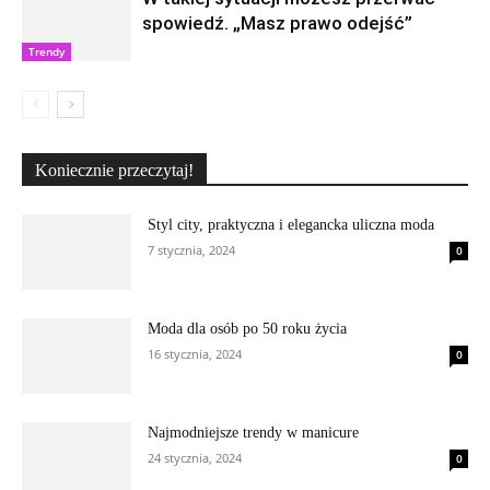
spowiedź. „Masz prawo odejść”
Trendy
Koniecznie przeczytaj!
Styl city, praktyczna i elegancka uliczna moda
7 stycznia, 2024
0
Moda dla osób po 50 roku życia
16 stycznia, 2024
0
Najmodniejsze trendy w manicure
24 stycznia, 2024
0