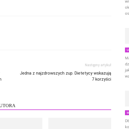
wi
ok
os
U
Ma
dz
Następny artykuł
ja
Jedna z najzdrowszych zup. Dietetycy wskazują
wz
m
7 korzyści
AUTORA
M
Db
ko