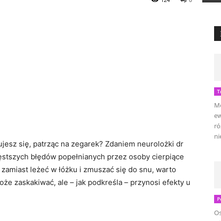
T
Mo
ew
ró
ni
jesz się, patrząc na zegarek? Zdaniem neurolożki dr
częstszych błędów popełnianych przez osoby cierpiące
 zamiast leżeć w łóżku i zmuszać się do snu, warto
że zaskakiwać, ale – jak podkreśla – przynosi efekty u
P
Os