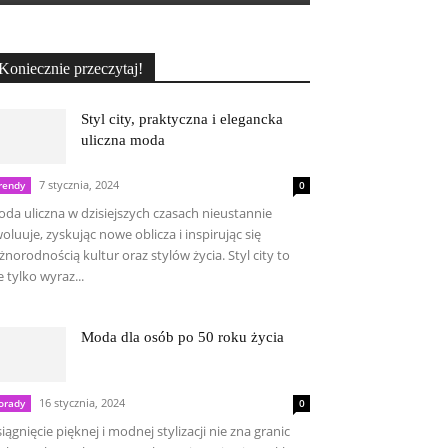
Koniecznie przeczytaj!
Styl city, praktyczna i elegancka
uliczna moda
7 stycznia, 2024
rendy
0
da uliczna w dzisiejszych czasach nieustannie
oluuje, zyskując nowe oblicza i inspirując się
żnorodnością kultur oraz stylów życia. Styl city to
e tylko wyraz...
Moda dla osób po 50 roku życia
16 stycznia, 2024
orady
0
iągnięcie pięknej i modnej stylizacji nie zna granic