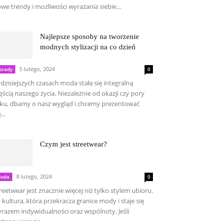
we trendy i możliwości wyrażania siebie...
Najlepsze sposoby na tworzenie
modnych stylizacji na co dzień
5 lutego, 2024
orady
0
dzisiejszych czasach moda stała się integralną
ęścią naszego życia. Niezależnie od okazji czy pory
ku, dbamy o nasz wygląd i chcemy prezentować
...
Czym jest streetwear?
8 lutego, 2024
oda
0
reetwear jest znacznie więcej niż tylko stylem ubioru.
 kultura, która przekracza granice mody i staje się
razem indywidualności oraz wspólnoty. Jeśli