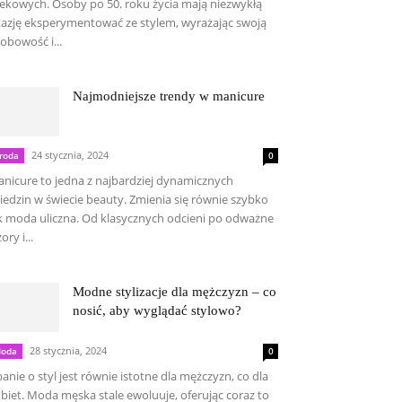
ekowych. Osoby po 50. roku życia mają niezwykłą
azję eksperymentować ze stylem, wyrażając swoją
obowość i...
Najmodniejsze trendy w manicure
24 stycznia, 2024
roda
0
nicure to jedna z najbardziej dynamicznych
iedzin w świecie beauty. Zmienia się równie szybko
k moda uliczna. Od klasycznych odcieni po odważne
ory i...
Modne stylizacje dla mężczyzn – co
nosić, aby wyglądać stylowo?
28 stycznia, 2024
oda
0
anie o styl jest równie istotne dla mężczyzn, co dla
biet. Moda męska stale ewoluuje, oferując coraz to