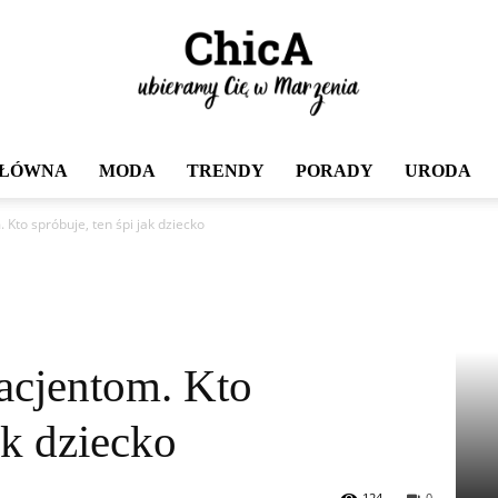
GŁÓWNA
MODA
TRENDY
PORADY
URODA
Chica
Kto spróbuje, ten śpi jak dziecko
acjentom. Kto
ak dziecko
124
0