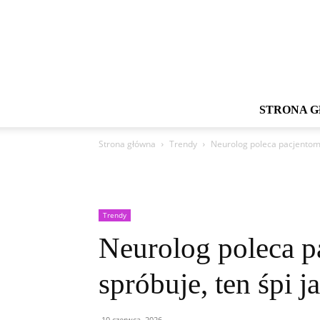
STRONA 
Strona główna
Trendy
Neurolog poleca pacjentom. 
Trendy
Neurolog poleca p
spróbuje, ten śpi j
10 czerwca, 2026