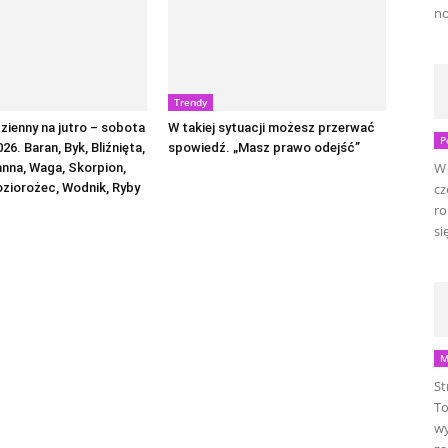
no
Trendy
ienny na jutro – sobota
W takiej sytuacji możesz przerwać
P
026. Baran, Byk, Bliźnięta,
spowiedź. „Masz prawo odejść”
W 
anna, Waga, Skorpion,
oziorożec, Wodnik, Ryby
cz
ro
się
M
St
To
wy