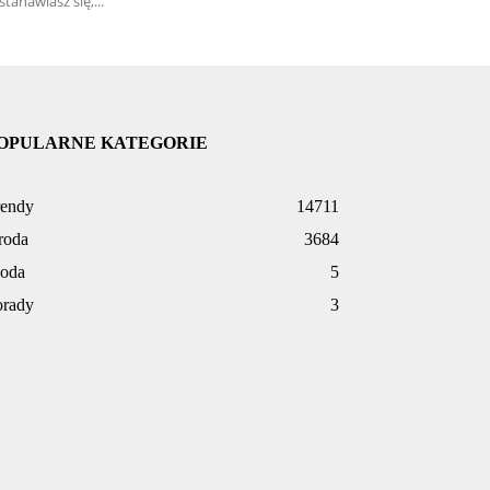
stanawiasz się,...
OPULARNE KATEGORIE
rendy
14711
roda
3684
oda
5
orady
3