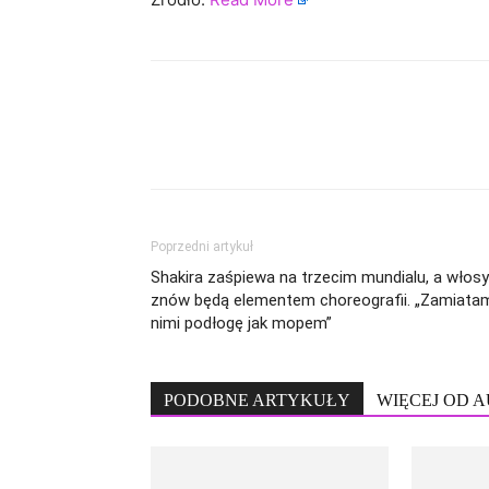
Poprzedni artykuł
Shakira zaśpiewa na trzecim mundialu, a włosy
znów będą elementem choreografii. „Zamiata
nimi podłogę jak mopem”
PODOBNE ARTYKUŁY
WIĘCEJ OD 