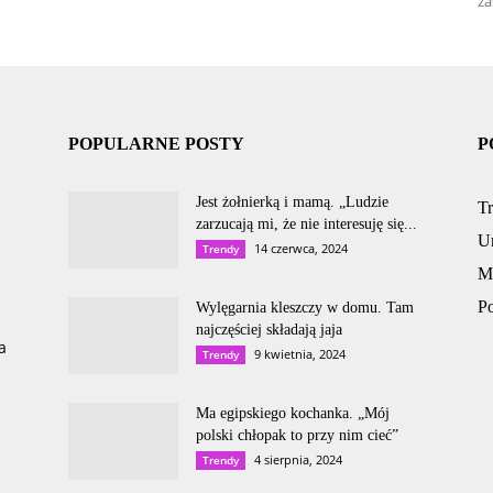
za
POPULARNE POSTY
P
Jest żołnierką i mamą. „Ludzie
T
zarzucają mi, że nie interesuję się...
U
14 czerwca, 2024
Trendy
M
P
Wylęgarnia kleszczy w domu. Tam
najczęściej składają jaja
a
9 kwietnia, 2024
Trendy
Ma egipskiego kochanka. „Mój
polski chłopak to przy nim cieć”
4 sierpnia, 2024
Trendy