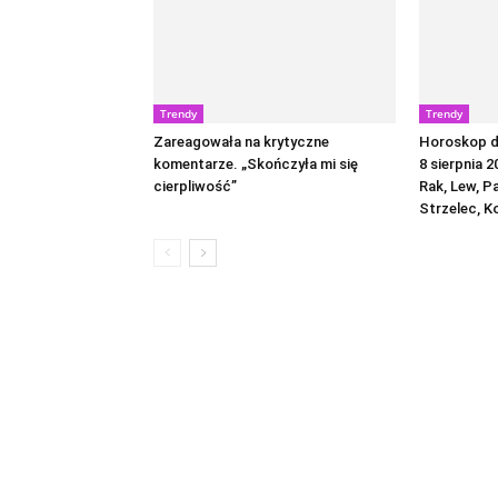
Trendy
Trendy
Zareagowała na krytyczne
Horoskop dz
komentarze. „Skończyła mi się
8 sierpnia 2
cierpliwość”
Rak, Lew, P
Strzelec, K