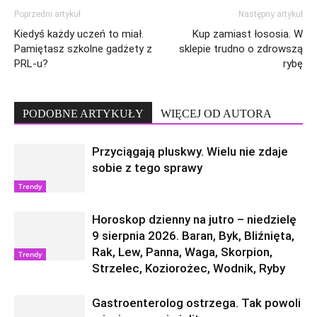
Poprzedni artykuł
Następny artykuł
Kiedyś każdy uczeń to miał.
Kup zamiast łososia. W
Pamiętasz szkolne gadżety z
sklepie trudno o zdrowszą
PRL-u?
rybę
PODOBNE ARTYKUŁY
WIĘCEJ OD AUTORA
Przyciągają pluskwy. Wielu nie zdaje
sobie z tego sprawy
Trendy
Horoskop dzienny na jutro – niedzielę
9 sierpnia 2026. Baran, Byk, Bliźnięta,
Rak, Lew, Panna, Waga, Skorpion,
Trendy
Strzelec, Koziorożec, Wodnik, Ryby
Gastroenterolog ostrzega. Tak powoli