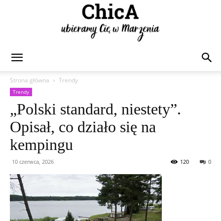
Chica
Strona główna
Trendy
Trendy
„Polski standard, niestety”.
Opisał, co działo się na
kempingu
10 czerwca, 2026
120
0