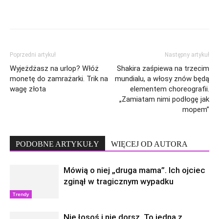
Poprzedni artykuł
Następny artykuł
Wyjeżdżasz na urlop? Włóż
Shakira zaśpiewa na trzecim
monetę do zamrażarki. Trik na
mundialu, a włosy znów będą
wagę złota
elementem choreografii.
„Zamiatam nimi podłogę jak
mopem”
PODOBNE ARTYKUŁY
WIĘCEJ OD AUTORA
Mówią o niej „druga mama”. Ich ojciec
zginął w tragicznym wypadku
Trendy
Nie łosoś i nie dorsz. To jedna z