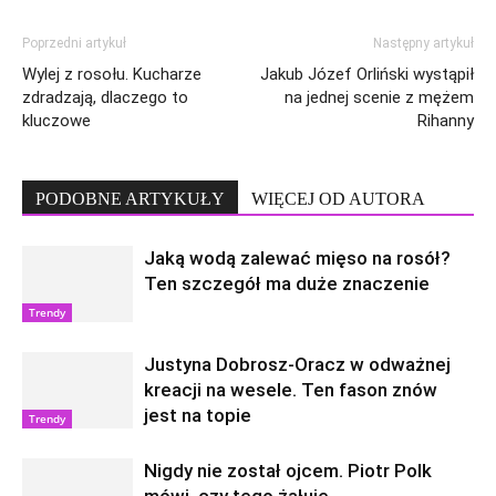
Poprzedni artykuł
Następny artykuł
Wylej z rosołu. Kucharze
Jakub Józef Orliński wystąpił
zdradzają, dlaczego to
na jednej scenie z mężem
kluczowe
Rihanny
PODOBNE ARTYKUŁY
WIĘCEJ OD AUTORA
Jaką wodą zalewać mięso na rosół?
Ten szczegół ma duże znaczenie
Trendy
Justyna Dobrosz-Oracz w odważnej
kreacji na wesele. Ten fason znów
jest na topie
Trendy
Nigdy nie został ojcem. Piotr Polk