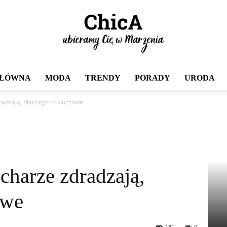
GŁÓWNA
MODA
TRENDY
PORADY
URODA
Chica
radzają, dlaczego to kluczowe
charze zdradzają,
owe
131
0