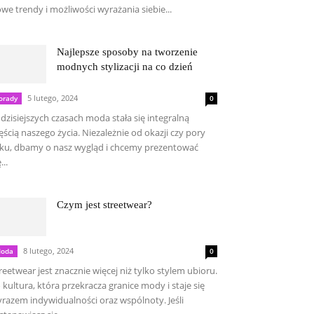
we trendy i możliwości wyrażania siebie...
Najlepsze sposoby na tworzenie
modnych stylizacji na co dzień
5 lutego, 2024
orady
0
dzisiejszych czasach moda stała się integralną
ęścią naszego życia. Niezależnie od okazji czy pory
ku, dbamy o nasz wygląd i chcemy prezentować
...
Czym jest streetwear?
8 lutego, 2024
oda
0
reetwear jest znacznie więcej niż tylko stylem ubioru.
 kultura, która przekracza granice mody i staje się
razem indywidualności oraz wspólnoty. Jeśli