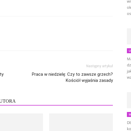
wi
ok
os
U
Ma
dz
Następny artykuł
ja
ty
Praca w niedzielę: Czy to zawsze grzech?
wz
Kościół wyjaśnia zasady
AUTORA
M
Db
ko