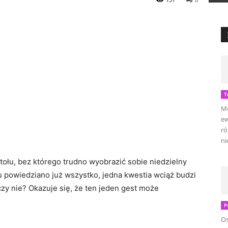
T
Mo
ew
ró
ni
tołu, bez którego trudno wyobrazić sobie niedzielny
u powiedziano już wszystko, jedna kwestia wciąż budzi
y nie? Okazuje się, że ten jeden gest może
P
Os