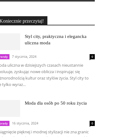
Koniecznie przeczytaj!
Styl city, praktyczna i elegancka
uliczna moda
7 stycznia, 2024
rendy
0
da uliczna w dzisiejszych czasach nieustannie
oluuje, zyskując nowe oblicza i inspirując się
żnorodnością kultur oraz stylów życia. Styl city to
e tylko wyraz...
Moda dla osób po 50 roku życia
16 stycznia, 2024
orady
0
iągnięcie pięknej i modnej stylizacji nie zna granic