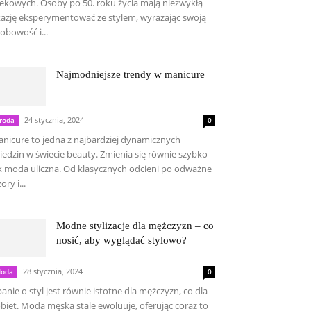
ekowych. Osoby po 50. roku życia mają niezwykłą
azję eksperymentować ze stylem, wyrażając swoją
obowość i...
Najmodniejsze trendy w manicure
24 stycznia, 2024
roda
0
nicure to jedna z najbardziej dynamicznych
iedzin w świecie beauty. Zmienia się równie szybko
k moda uliczna. Od klasycznych odcieni po odważne
ory i...
Modne stylizacje dla mężczyzn – co
nosić, aby wyglądać stylowo?
28 stycznia, 2024
oda
0
anie o styl jest równie istotne dla mężczyzn, co dla
biet. Moda męska stale ewoluuje, oferując coraz to