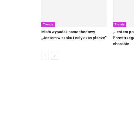
Trendy
Trendy
Miała wypadek samochodowy.
„Jestem po
„Jestem w szoku i cały czas płaczę”
Przestrzega
chorobie