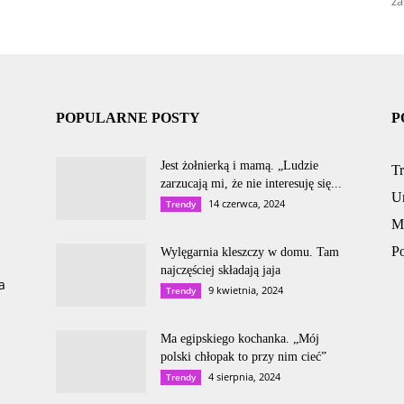
za
POPULARNE POSTY
P
Jest żołnierką i mamą. „Ludzie
T
zarzucają mi, że nie interesuję się...
U
14 czerwca, 2024
Trendy
M
P
Wylęgarnia kleszczy w domu. Tam
najczęściej składają jaja
a
9 kwietnia, 2024
Trendy
Ma egipskiego kochanka. „Mój
polski chłopak to przy nim cieć”
4 sierpnia, 2024
Trendy