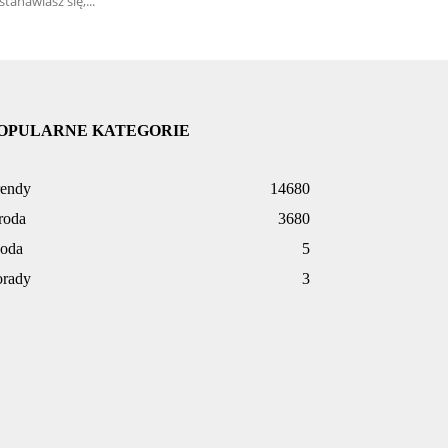
stanawiasz się,...
OPULARNE KATEGORIE
rendy
14680
roda
3680
oda
5
orady
3