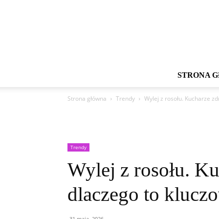
STRONA 
Strona główna
Trendy
Wylej z rosołu. Kucharze zd
Trendy
Wylej z rosołu. Ku
dlaczego to klucz
31 maja, 2026