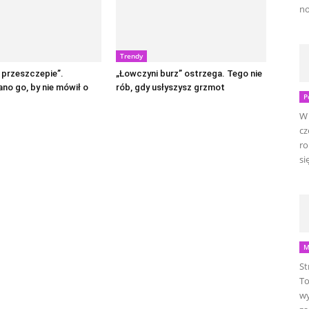
no
Trendy
 przeszczepie”.
„Łowczyni burz” ostrzega. Tego nie
no go, by nie mówił o
rób, gdy usłyszysz grzmot
P
W 
cz
ro
się
M
St
To
wy