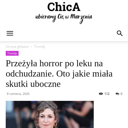
Chica
Strona główna
Trendy
Trendy
Przeżyła horror po leku na
odchudzanie. Oto jakie miała
skutki uboczne
8 czerwca, 2026
112
0