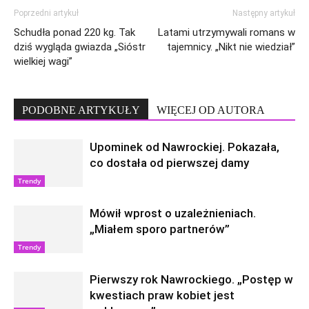
Poprzedni artykuł
Następny artykuł
Schudła ponad 220 kg. Tak
Latami utrzymywali romans w
dziś wygląda gwiazda „Sióstr
tajemnicy. „Nikt nie wiedział”
wielkiej wagi”
PODOBNE ARTYKUŁY
WIĘCEJ OD AUTORA
Upominek od Nawrockiej. Pokazała,
co dostała od pierwszej damy
Trendy
Mówił wprost o uzależnieniach.
„Miałem sporo partnerów”
Trendy
Pierwszy rok Nawrockiego. „Postęp w
kwestiach praw kobiet jest