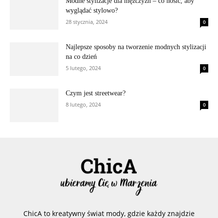
Modne stylizacje dla mężczyzn – co nosić, aby
wyglądać stylowo?
28 stycznia, 2024
0
Najlepsze sposoby na tworzenie modnych stylizacji
na co dzień
5 lutego, 2024
0
Czym jest streetwear?
8 lutego, 2024
0
ChicA to kreatywny świat mody, gdzie każdy znajdzie