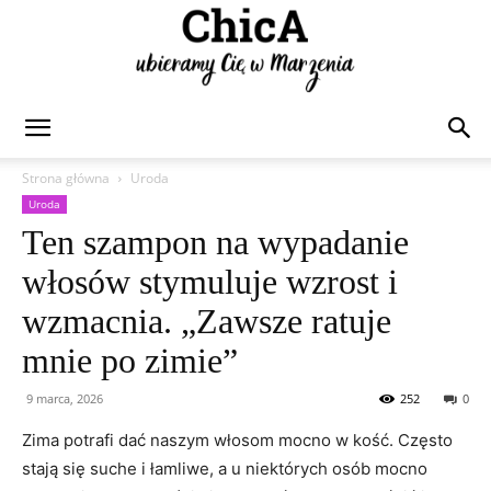
Chica
Strona główna
Uroda
Uroda
Ten szampon na wypadanie
włosów stymuluje wzrost i
wzmacnia. „Zawsze ratuje
mnie po zimie”
9 marca, 2026
252
0
Zima potrafi dać naszym włosom mocno w kość. Często
stają się suche i łamliwe, a u niektórych osób mocno